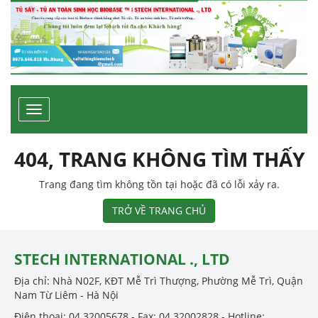
Toggle
navigation
404, TRANG KHÔNG TÌM THẤY
Trang đang tìm không tồn tại hoặc đã có lỗi xảy ra.
TRỞ VỀ TRANG CHỦ
STECH INTERNATIONAL ., LTD
Địa chỉ: Nhà N02F, KĐT Mễ Trì Thượng, Phường Mễ Trì, Quận
Nam Từ Liêm - Hà Nội
Điện thoại: 04.32005678 - Fax: 04.32002828 - Hotline: