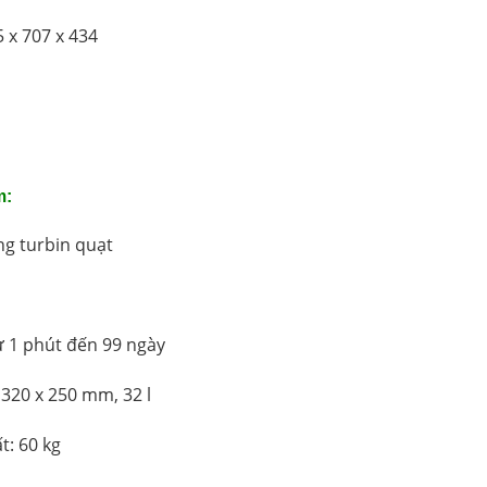
 x 707 x 434
m:
g turbin quạt
ừ 1 phút đến 99 ngày
 320 x 250 mm, 32 l
t: 60 kg