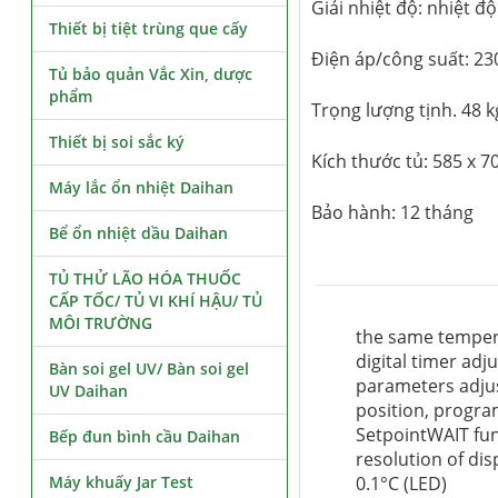
Giải nhiệt độ: nhiệt đ
Thiết bị tiệt trùng que cấy
Điện áp/công suất: 23
Tủ bảo quản Vắc Xin, dược
phẩm
Trọng lượng tịnh. 48 k
Thiết bị soi sắc ký
Kích thước tủ: 585 x 
Máy lắc ổn nhiệt Daihan
Bảo hành: 12 tháng
Bể ổn nhiệt dầu Daihan
TỦ THỬ LÃO HÓA THUỐC
CẤP TỐC/ TỦ VI KHÍ HẬU/ TỦ
MÔI TRƯỜNG
the same temper
digital timer adj
Bàn soi gel UV/ Bàn soi gel
parameters adjus
UV Daihan
position, progr
SetpointWAIT fun
Bếp đun bình cầu Daihan
resolution of dis
Máy khuấy Jar Test
0.1°C (LED)