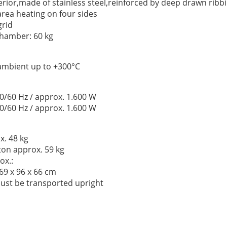
terior,made of stainless steel,reinforced by deep drawn ribb
area heating on four sides
grid
chamber: 60 kg
ambient up to +300°C
50/60 Hz / approx. 1.600 W
50/60 Hz / approx. 1.600 W
x. 48 kg
ton approx. 59 kg
ox.:
 69 x 96 x 66 cm
ust be transported upright