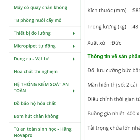
Máy cô quay chân không
Kích thước (mm) :585
TB phòng nuôi cấy mô
Trọng lượng (kg) :48
Thiết bị đo lường
Xuất xứ :Đức
Micropipet tự động
Thông tin về sản phẩ
Dụng cụ - Vật tư
Đối lưu cưỡng bức bằn
Hóa chất thí nghiệm
HỆ THỐNG KIỂM SOÁT AN
Màn hiển thị số: 2 cái
TOÀN
Điều chỉnh thời gian t
Đồ bảo hộ hóa chất
Buồng gia nhiệt: 400 x
Bơm hút chân không
Tải trọng chứa lớn nhấ
Tủ an toàn sinh học - Hãng
Novapro