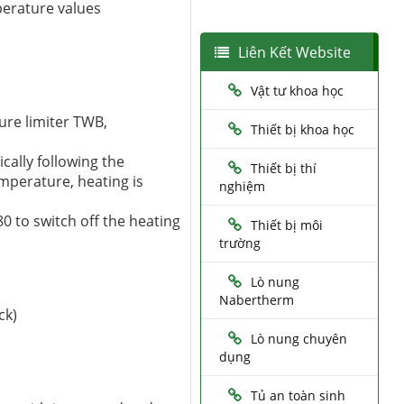
mperature values
Liên Kết Website
Vật tư khoa học
ure limiter TWB,
Thiết bị khoa học
ally following the
Thiết bị thí
emperature, heating is
nghiệm
0 to switch off the heating
Thiết bị môi
trường
Lò nung
Nabertherm
ck)
Lò nung chuyên
dụng
Tủ an toàn sinh