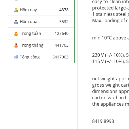
easy-to-clean in
protected large-
Hôm nay
4378
1 stainless steel 
Max. loading of 
Hôm qua
5532
Trong tuần
127640
min.10°C above 
Trong tháng
441703
230 V (+/- 10%), 
Tổng cộng
5417003
115 V (+/- 10%), 
net weight appro
gross weight car
dimensions appr
carton w x h x d:
the appliances m
8419 8998