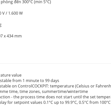
ộ phòng đến 300°C (min 5°C)
0 V / 1.600 W
g
707 x 434 mm
ature value
ustable from 1 minute to 99 days
table on ControlCOCKPIT: temperature (Celsius or Fahrenheit
amme time, time zones, summertime/wintertime
ction - the process time does not start until the set temper
play for setpoint values 0.1°C up to 99.9°C, 0.5°C from 100°C