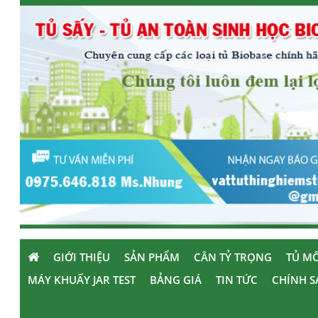
GIỚI THIỆU
SẢN PHẨM
CÂN TỶ TRỌNG
TỦ MÔ
MÁY KHUẤY JAR TEST
BẢNG GIÁ
TIN TỨC
CHÍNH S