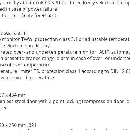
ity directly at ControlCOCKPIT for three freely selectable te
 in case of power failure
ation certificate for +160°C
 visual alarm
monitor TWW, protection class 3.1 or adjustable temperat
2, selectable on display
egrated over- and undertemperature monitor "ASF", automatic
 a preset tolerance range; alarm in case of over- or undert
case of overtemperature
rature limiter TB, protection class 1 according to DIN 12 88
ove nominal temperature
 707 x 434 mm
tainless steel door with 2-point locking (compression door lo
steel
320 x 250 mm, 32 l