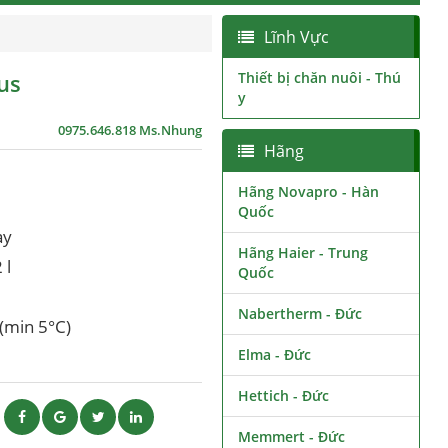
Lĩnh Vực
us
Thiết bị chăn nuôi - Thú
y
0975.646.818 Ms.Nhung
Hãng
Hãng Novapro - Hàn
Quốc
ày
Hãng Haier - Trung
 l
Quốc
Nabertherm - Đức
 (min 5°C)
Elma - Đức
Hettich - Đức
ẽ
Memmert - Đức