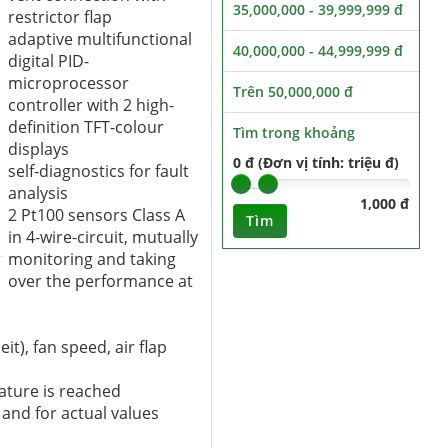
35,000,000 - 39,999,999 đ
restrictor flap
adaptive multifunctional
40,000,000 - 44,999,999 đ
digital PID-
microprocessor
Trên 50,000,000 đ
controller with 2 high-
definition TFT-colour
Tìm trong khoảng
displays
0 đ (Đơn vị tính: triệu đ)
self-diagnostics for fault
analysis
1,000 đ
2 Pt100 sensors Class A
Tìm
in 4-wire-circuit, mutually
monitoring and taking
over the performance at
), fan speed, air flap
ature is reached
 and for actual values