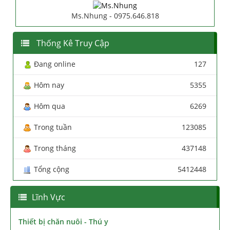
Ms.Nhung - 0975.646.818
Thống Kê Truy Cập
Đang online
127
Hôm nay
5355
Hôm qua
6269
Trong tuần
123085
Trong tháng
437148
Tổng cộng
5412448
Lĩnh Vực
Thiết bị chăn nuôi - Thú y