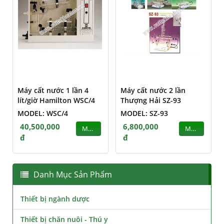
Máy cất nước 1 lần 4
Máy cất nước 2 lần
lít/giờ Hamilton WSC/4
Thượng Hải SZ-93
MODEL: WSC/4
MODEL: SZ-93
40,500,000
6,800,000
MUA
MUA
đ
đ
Danh Mục Sản Phẩm
Thiết bị ngành dược
Thiết bị chăn nuôi - Thú y