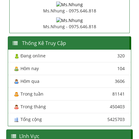
Ms.Nhung - 0975.646.818
Ms.Nhung - 0975.646.818
Thống Kê Truy Cập
Đang online
320
Hôm nay
104
Hôm qua
3606
Trong tuần
81141
Trong tháng
450403
Tổng cộng
5425703
Lĩnh Vực