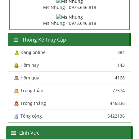
Ms.Nhung - 0975.646.818
Ms.Nhung - 0975.646.818
Thống Kê Truy Cập
Đang online
384
Hôm nay
143
Hôm qua
4168
Trong tuần
77574
Trong tháng
446836
Tổng cộng
5422136
Lĩnh Vực