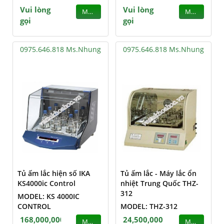
Vui lòng
Vui lòng
MUA
MUA
gọi
gọi
0975.646.818 Ms.Nhung
0975.646.818 Ms.Nhung
Tủ ấm lắc hiện số IKA
Tủ ấm lắc - Máy lắc ổn
KS4000ic Control
nhiệt Trung Quốc THZ-
312
MODEL: KS 4000IC
CONTROL
MODEL: THZ-312
168,000,000
24,500,000
MUA
MUA