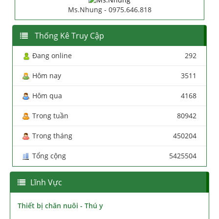
Ms.Nhung - 0975.646.818
Thống Kê Truy Cập
Đang online
292
Hôm nay
3511
Hôm qua
4168
Trong tuần
80942
Trong tháng
450204
Tổng cộng
5425504
Lĩnh Vực
Thiết bị chăn nuôi - Thú y