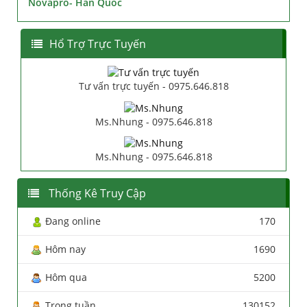
Novapro- Hàn Quốc
Hổ Trợ Trực Tuyến
Tư vấn trực tuyến - 0975.646.818
Ms.Nhung - 0975.646.818
Ms.Nhung - 0975.646.818
Thống Kê Truy Cập
Đang online
170
Hôm nay
1690
Hôm qua
5200
Trong tuần
130152