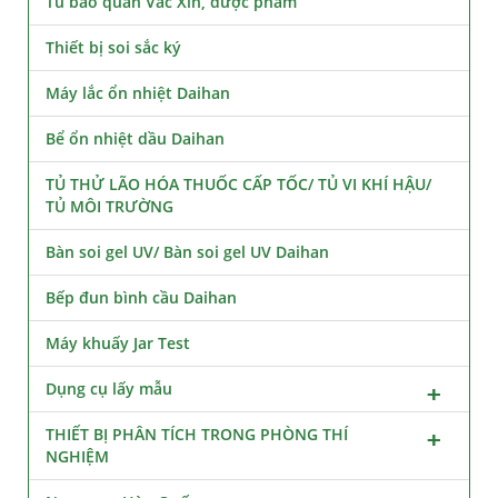
Tủ bảo quản Vắc Xin, dược phẩm
Thiết bị soi sắc ký
Máy lắc ổn nhiệt Daihan
Bể ổn nhiệt dầu Daihan
TỦ THỬ LÃO HÓA THUỐC CẤP TỐC/ TỦ VI KHÍ HẬU/
TỦ MÔI TRƯỜNG
Bàn soi gel UV/ Bàn soi gel UV Daihan
Bếp đun bình cầu Daihan
Máy khuấy Jar Test
Dụng cụ lấy mẫu
THIẾT BỊ PHÂN TÍCH TRONG PHÒNG THÍ
NGHIỆM