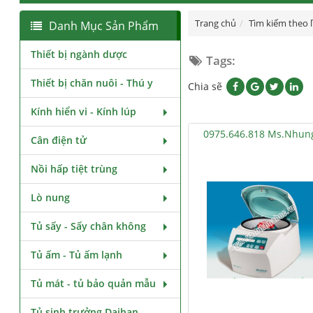
Trang chủ
Tìm kiếm theo 
Danh Mục Sản Phẩm
Thiết bị ngành dược
Tags:
Thiết bị chăn nuôi - Thú y
Chia sẽ
Kính hiển vi - Kính lúp
0975.646.818 Ms.Nhun
Cân điện tử
Nồi hấp tiệt trùng
Lò nung
Tủ sấy - Sấy chân không
Tủ ấm - Tủ ấm lạnh
Tủ mát - tủ bảo quản mẫu
Tủ sinh trưởng Daihan