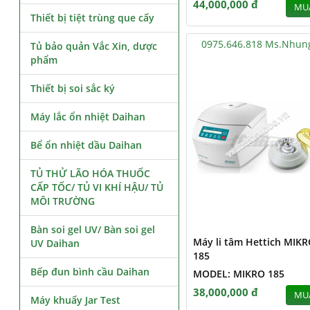
44,000,000 đ
MU
Thiết bị tiệt trùng que cấy
0975.646.818 Ms.Nhun
Tủ bảo quản Vắc Xin, dược
phẩm
Thiết bị soi sắc ký
Máy lắc ổn nhiệt Daihan
Bể ổn nhiệt dầu Daihan
TỦ THỬ LÃO HÓA THUỐC
CẤP TỐC/ TỦ VI KHÍ HẬU/ TỦ
MÔI TRƯỜNG
Bàn soi gel UV/ Bàn soi gel
Máy li tâm Hettich MIK
UV Daihan
185
Bếp đun bình cầu Daihan
MODEL: MIKRO 185
38,000,000 đ
MU
Máy khuấy Jar Test