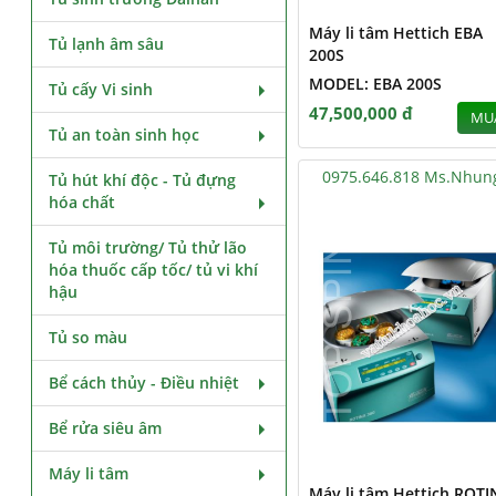
Máy li tâm Hettich EBA
Tủ lạnh âm sâu
200S
MODEL: EBA 200S
Tủ cấy Vi sinh
47,500,000 đ
MU
Tủ an toàn sinh học
0975.646.818 Ms.Nhun
Tủ hút khí độc - Tủ đựng
hóa chất
Tủ môi trường/ Tủ thử lão
hóa thuốc cấp tốc/ tủ vi khí
hậu
Tủ so màu
Bể cách thủy - Điều nhiệt
Bể rửa siêu âm
Máy li tâm
Máy li tâm Hettich ROTI