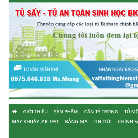
GIỚI THIỆU
SẢN PHẨM
CÂN TỶ TRỌNG
TỦ MÔ
MÁY KHUẤY JAR TEST
BẢNG GIÁ
TIN TỨC
CHÍNH S