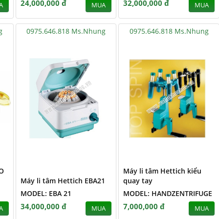
24,000,000 đ
32,000,000 đ
A
MUA
MUA
g
0975.646.818 Ms.Nhung
0975.646.818 Ms.Nhung
RO
Máy li tâm Hettich kiểu
Máy li tâm Hettich EBA21
quay tay
MODEL: EBA 21
MODEL: HANDZENTRIFUGE
34,000,000 đ
7,000,000 đ
A
MUA
MUA