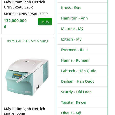
Máy li tâm lạnh Hettich
UNIVERSAL 320R
Kruss - Đức
MODEL: UNIVERSAL 320R
Hamilton - Anh
132,000,000
MUA
đ
Metone - Mỹ
Extech - Mỹ
0975.646.818 Ms.Nhung
Evermed - Italia
Hanna - Rumani
Labtech - Hàn Quốc
Daihan - Hàn Quốc
Sturdy - Đài Loan
Taisite - Kewei
Máy li tâm lạnh Hettich
Ohaus - Mỹ
MIKRO 220R