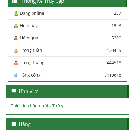
Thống Kê Truy Cập
Đang online
237
Hôm nay
1993
Hôm qua
5200
Trong tuần
130455
Trong tháng
444518
Tổng cộng
5419818
Lĩnh Vực
Thiết bị chăn nuôi - Thú y
Hãng