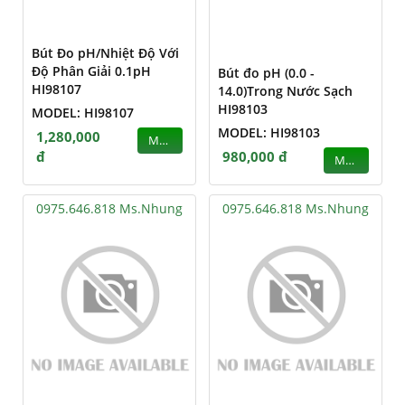
Bút Đo pH/Nhiệt Độ Với
Độ Phân Giải 0.1pH
Bút đo pH (0.0 -
HI98107
14.0)Trong Nước Sạch
HI98103
MODEL: HI98107
MODEL: HI98103
1,280,000
MUA
đ
980,000 đ
MUA
0975.646.818 Ms.Nhung
0975.646.818 Ms.Nhung