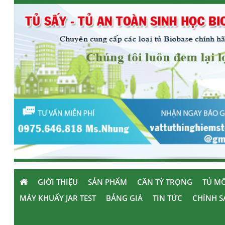
GIỚI THIỆU
SẢN PHẨM
CÂN TỶ TRỌNG
TỦ MÔ
MÁY KHUẤY JAR TEST
BẢNG GIÁ
TIN TỨC
CHÍNH S