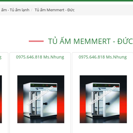
 ấm - Tủ ấm lạnh
Tủ ấm Memmert - Đức
TỦ ẤM MEMMERT - ĐỨC 
g
0975.646.818 Ms.Nhung
0975.646.818 Ms.Nhung