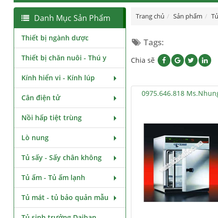
Trang chủ
Sản phẩm
Tủ
Danh Mục Sản Phẩm
Thiết bị ngành dược
Tags:
Thiết bị chăn nuôi - Thú y
Chia sẽ
Kính hiển vi - Kính lúp
0975.646.818 Ms.Nhun
Cân điện tử
Nồi hấp tiệt trùng
Lò nung
Tủ sấy - Sấy chân không
Tủ ấm - Tủ ấm lạnh
Tủ mát - tủ bảo quản mẫu
Tủ sinh trưởng Daihan