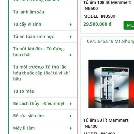
Tủ ấm 108 lít Memmert
INB500
Tủ lạnh âm sâu
MODEL: INB500
29,500,000 đ
Tủ cấy Vi sinh
MU
Tủ an toàn sinh học
0975.646.818 Ms.Nhun
Tủ hút khí độc - Tủ đựng
hóa chất
Tủ môi trường/ Tủ thử lão
hóa thuốc cấp tốc/ tủ vi khí
hậu
Tủ so màu
Bể cách thủy - Điều nhiệt
Bể rửa siêu âm
Tủ ấm 53 lít Memmert
INE400
Máy li tâm
MODEL: INE400