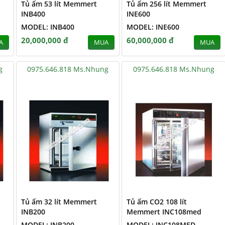
Tủ ấm 53 lít Memmert
Tủ ấm 256 lít Memmert
INB400
INE600
MODEL: INB400
MODEL: INE600
20,000,000 đ
60,000,000 đ
A
MUA
MUA
g
0975.646.818 Ms.Nhung
0975.646.818 Ms.Nhung
Tủ ấm 32 lít Memmert
Tủ ấm CO2 108 lít
INB200
Memmert INC108med
MODEL: INB200
MODEL: INC108MED