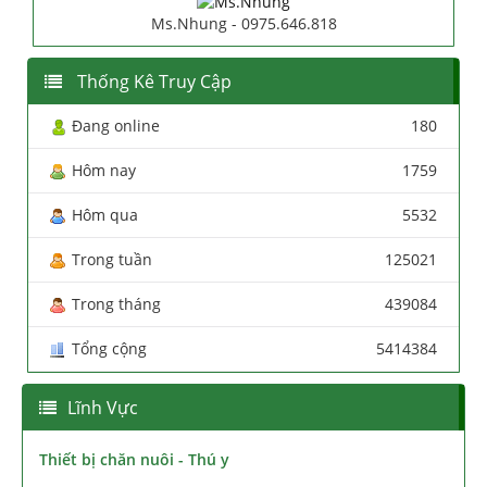
Ms.Nhung - 0975.646.818
Thống Kê Truy Cập
Đang online
180
Hôm nay
1759
Hôm qua
5532
Trong tuần
125021
Trong tháng
439084
Tổng cộng
5414384
Lĩnh Vực
Thiết bị chăn nuôi - Thú y