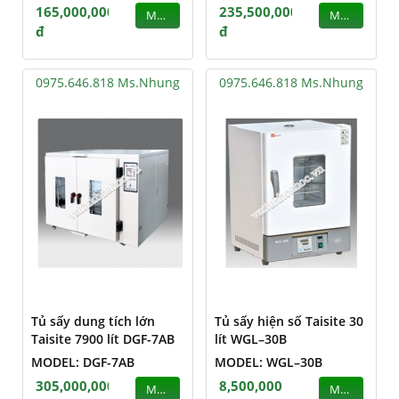
165,000,000
235,500,000
MUA
MUA
đ
đ
0975.646.818 Ms.Nhung
0975.646.818 Ms.Nhung
Tủ sấy dung tích lớn
Tủ sấy hiện số Taisite 30
Taisite 7900 lít DGF-7AB
lít WGL–30B
MODEL: DGF-7AB
MODEL: WGL–30B
305,000,000
8,500,000
MUA
MUA