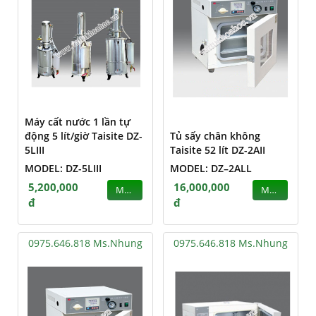
Máy cất nước 1 lần tự
động 5 lít/giờ Taisite DZ-
Tủ sấy chân không
5LIII
Taisite 52 lít DZ-2AII
MODEL: DZ-5LIII
MODEL: DZ–2ALL
5,200,000
16,000,000
MUA
MUA
đ
đ
0975.646.818 Ms.Nhung
0975.646.818 Ms.Nhung