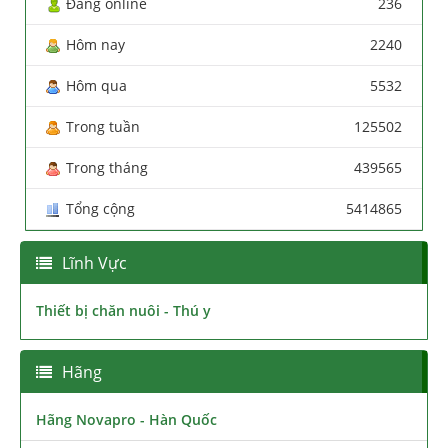
Đang online
236
Hôm nay
2240
Hôm qua
5532
Trong tuần
125502
Trong tháng
439565
Tổng cộng
5414865
Lĩnh Vực
Thiết bị chăn nuôi - Thú y
Hãng
Hãng Novapro - Hàn Quốc