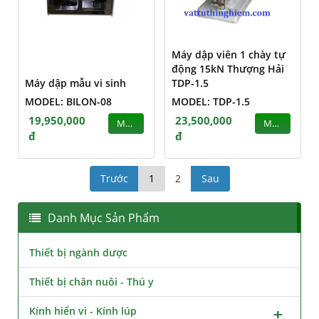
Máy dập viên 1 chày tự
động 15kN Thượng Hải
Máy dập mẫu vi sinh
TDP-1.5
MODEL: BILON-08
MODEL: TDP-1.5
19,950,000
23,500,000
MUA
MUA
đ
đ
Trước
1
2
Sau
Danh Mục Sản Phẩm
Thiết bị ngành dược
Thiết bị chăn nuôi - Thú y
Kính hiển vi - Kính lúp