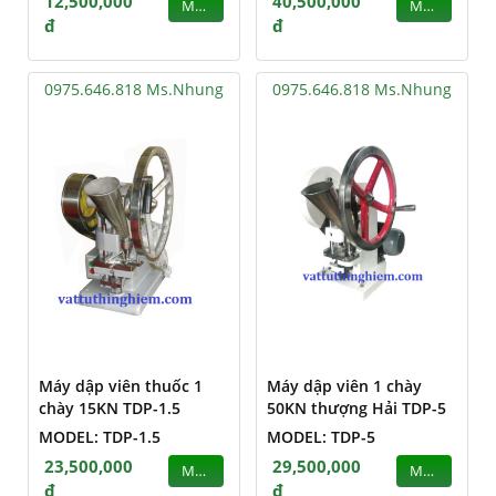
12,500,000
40,500,000
MUA
MUA
đ
đ
0975.646.818 Ms.Nhung
0975.646.818 Ms.Nhung
Máy dập viên thuốc 1
Máy dập viên 1 chày
chày 15KN TDP-1.5
50KN thượng Hải TDP-5
MODEL: TDP-1.5
MODEL: TDP-5
23,500,000
29,500,000
MUA
MUA
đ
đ