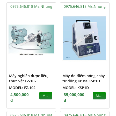
0975.646.818 Ms.Nhung
0975.646.818 Ms.Nhung
Máy nghiền dược liệu,
Máy đo điểm nóng chảy
thực vật FZ-102
tự động Kruss KSP1D
MODEL: FZ-102
MODEL: KSP1D
4,500,000
35,000,000
MUA
MUA
đ
đ
0975.646.818 Ms.Nhung
0975.646.818 Ms.Nhung