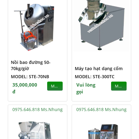
Nồi bao đường 50-
70kg/giờ
Máy tạo hạt dạng cốm
MODEL: STE-70NB
MODEL: STE-300TC
35,000,000
Vui lòng
MUA
MUA
đ
gọi
0975.646.818 Ms.Nhung
0975.646.818 Ms.Nhung