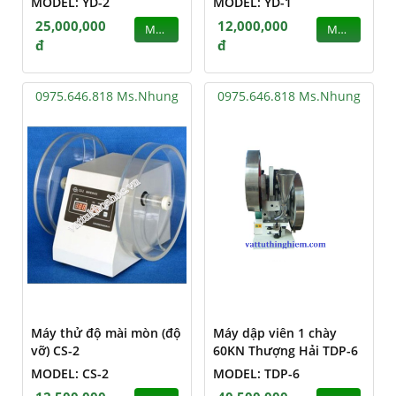
MODEL: YD-2
MODEL: YD-1
25,000,000
12,000,000
MUA
MUA
đ
đ
0975.646.818 Ms.Nhung
0975.646.818 Ms.Nhung
Máy thử độ mài mòn (độ
Máy dập viên 1 chày
vỡ) CS-2
60KN Thượng Hải TDP-6
MODEL: CS-2
MODEL: TDP-6