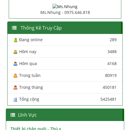
Ms.Nhung - 0975.646.818
Thống Kê Truy Cập
Đang online
289
Hôm nay
3488
Hôm qua
4168
Trong tuần
80919
Trong tháng
450181
Tổng cộng
5425481
Lĩnh Vực
Thiết bị chăn nuôi - Thú y