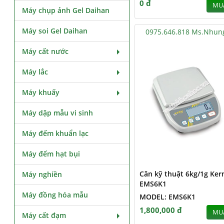
0 đ
MU
Máy chụp ảnh Gel Daihan
Máy soi Gel Daihan
0975.646.818 Ms.Nhun
Máy cất nước
Máy lắc
Máy khuấy
Máy dập mẫu vi sinh
Máy đếm khuẩn lạc
Máy đếm hạt bụi
Cân kỹ thuật 6kg/1g Ker
Máy nghiền
EMS6K1
Máy đồng hóa mẫu
MODEL: EMS6K1
1,800,000 đ
MU
Máy cất đạm