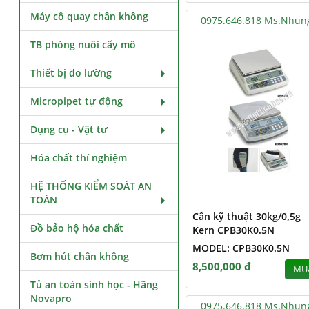
Máy cô quay chân không
0975.646.818 Ms.Nhun
TB phòng nuôi cấy mô
Thiết bị đo lường
Micropipet tự động
Dụng cụ - Vật tư
Hóa chất thí nghiệm
HỆ THỐNG KIỂM SOÁT AN
TOÀN
Cân kỹ thuật 30kg/0,5g
Đồ bảo hộ hóa chất
Kern CPB30K0.5N
MODEL: CPB30K0.5N
Bơm hút chân không
8,500,000 đ
MU
Tủ an toàn sinh học - Hãng
Novapro
0975.646.818 Ms.Nhun