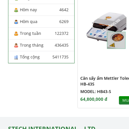
Hôm nay
4642
Hôm qua
6269
Trong tuần
122372
Trong tháng
436435
Tổng cộng
5411735
Cân sấy ẩm Mettler Tol
HB-43S
MODEL: HB43-S
64,800,000 đ
MU
STECH INTERNATIONAL ., LTD