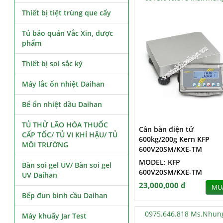
Thiết bị tiệt trùng que cấy
Tủ bảo quản Vắc Xin, dược
phẩm
Thiết bị soi sắc ký
Máy lắc ổn nhiệt Daihan
Bể ổn nhiệt dầu Daihan
TỦ THỬ LÃO HÓA THUỐC
Cân bàn điện tử
CẤP TỐC/ TỦ VI KHÍ HẬU/ TỦ
600kg/200g Kern KFP
MÔI TRƯỜNG
600V20SM/KXE-TM
MODEL: KFP
Bàn soi gel UV/ Bàn soi gel
600V20SM/KXE-TM
UV Daihan
23,000,000 đ
MU
Bếp đun bình cầu Daihan
0975.646.818 Ms.Nhun
Máy khuấy Jar Test