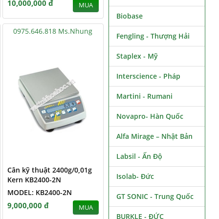
10,000,000 đ
MUA
Biobase
0975.646.818 Ms.Nhung
Fengling - Thượng Hải
Staplex - Mỹ
Interscience - Pháp
Martini - Rumani
Novapro- Hàn Quốc
Alfa Mirage – Nhật Bản
Labsil - Ấn Độ
Cân kỹ thuật 2400g/0,01g
Isolab- Đức
Kern KB2400-2N
MODEL: KB2400-2N
GT SONIC - Trung Quốc
9,000,000 đ
MUA
BURKLE - ĐỨC