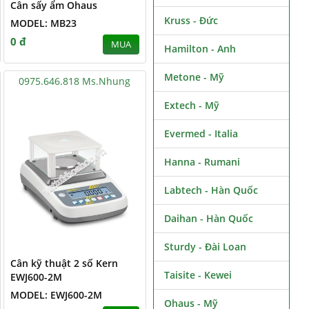
Cân sấy ẩm Ohaus
Kruss - Đức
MODEL: MB23
0 đ
MUA
Hamilton - Anh
Metone - Mỹ
0975.646.818 Ms.Nhung
Extech - Mỹ
Evermed - Italia
Hanna - Rumani
Labtech - Hàn Quốc
Daihan - Hàn Quốc
Sturdy - Đài Loan
Cân kỹ thuật 2 số Kern
Taisite - Kewei
EWJ600-2M
MODEL: EWJ600-2M
Ohaus - Mỹ