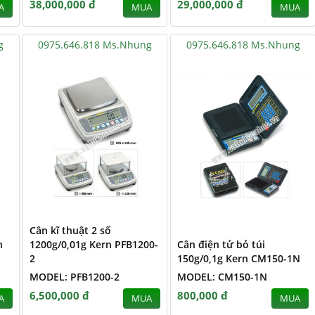
38,000,000 đ
29,000,000 đ
A
MUA
MUA
g
0975.646.818 Ms.Nhung
0975.646.818 Ms.Nhung
Cân kĩ thuật 2 số
n
1200g/0,01g Kern PFB1200-
Cân điện tử bỏ túi
2
150g/0,1g Kern CM150-1N
MODEL: PFB1200-2
MODEL: CM150-1N
6,500,000 đ
800,000 đ
A
MUA
MUA