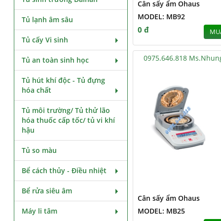
Cân sấy ẩm Ohaus
MODEL: MB92
Tủ lạnh âm sâu
0 đ
MU
Tủ cấy Vi sinh
0975.646.818 Ms.Nhun
Tủ an toàn sinh học
Tủ hút khí độc - Tủ đựng
hóa chất
Tủ môi trường/ Tủ thử lão
hóa thuốc cấp tốc/ tủ vi khí
hậu
Tủ so màu
Bể cách thủy - Điều nhiệt
Bể rửa siêu âm
Cân sấy ẩm Ohaus
Máy li tâm
MODEL: MB25