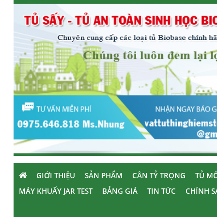
GIỚI THIỆU
SẢN PHẨM
CÂN TỶ TRỌNG
TỦ MÔ
MÁY KHUẤY JAR TEST
BẢNG GIÁ
TIN TỨC
CHÍNH S