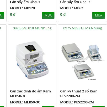
Cân sấy ẩm Ohaus
Cân sấy ẩm Ohaus
MODEL: MB120
MODEL: MB62
0 đ
0 đ
A
MUA
MUA
g
0975.646.818 Ms.Nhung
0975.646.818 Ms.Nhung
Cân xác định độ ẩm Kern
Cân kỹ thuật 2 số Kern
MLB50-3C
PES2200-2M
MODEL: MLB50-3C
MODEL: PES2200-2M