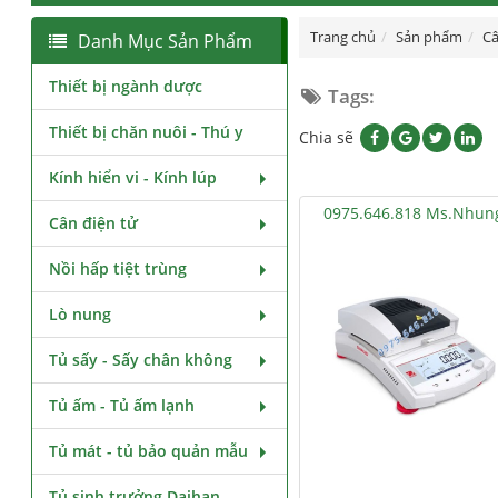
Trang chủ
Sản phẩm
Câ
Danh Mục Sản Phẩm
Thiết bị ngành dược
Tags:
Thiết bị chăn nuôi - Thú y
Chia sẽ
Kính hiển vi - Kính lúp
0975.646.818 Ms.Nhun
Cân điện tử
Nồi hấp tiệt trùng
Lò nung
Tủ sấy - Sấy chân không
Tủ ấm - Tủ ấm lạnh
Tủ mát - tủ bảo quản mẫu
Tủ sinh trưởng Daihan