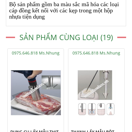
Bộ sản phẩm gồm ba màu sắc mã hóa các loại
cáp đồng kết nối với các kẹp trong một hộp
nhựa tiện dụng
SẢN PHẨM CÙNG LOẠI (19)
0975.646.818 Ms.Nhung
0975.646.818 Ms.Nhung
DỤNG CỤ LẤY MẪU THỊT
THANH LẤY MẪU BỘT