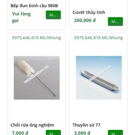
Bếp đun bình cầu 98IIB
Cuvét thủy tinh
Vui lòng
MUA
gọi
200,000 đ
MUA
0975.646.818 Ms.Nhung
0975.646.818 Ms.Nhung
Chổi rửa ống nghiệm
Thuyền sứ 77
7,000 đ
3,000 đ
MUA
MUA