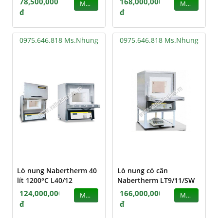
78,500,000
168,000,000
MUA
MUA
đ
đ
0975.646.818 Ms.Nhung
0975.646.818 Ms.Nhung
Lò nung Nabertherm 40
Lò nung có cân
lít 1200°C L40/12
Nabertherm LT9/11/SW
124,000,000
166,000,000
MUA
MUA
đ
đ