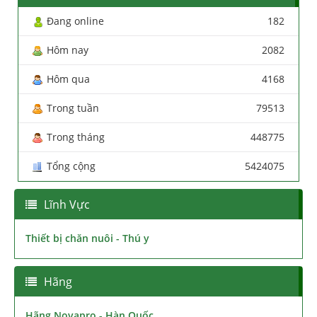
Đang online
182
Hôm nay
2082
Hôm qua
4168
Trong tuần
79513
Trong tháng
448775
Tổng cộng
5424075
Lĩnh Vực
Thiết bị chăn nuôi - Thú y
Hãng
Hãng Novapro - Hàn Quốc