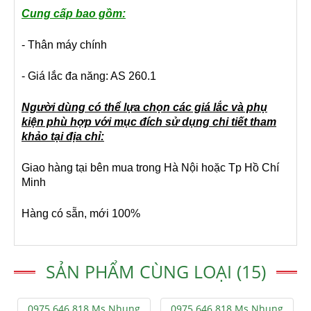
Cung cấp
bao gồm:
- Thân máy chính
- Giá lắc đa năng: AS 260.1
Người dùng có thể lựa chọn các giá lắc và phụ
kiện phù hợp với mục đích sử dụng chi tiết tham
khảo tại địa chỉ:
Giao hàng tại bên mua trong Hà Nội hoặc Tp Hồ Chí
Minh
Hàng có sẵn, mới 100%
SẢN PHẨM CÙNG LOẠI (15)
0975.646.818 Ms.Nhung
0975.646.818 Ms.Nhung