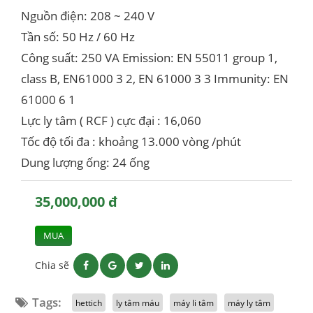
Nguồn điện: 208 ~ 240 V
Tần số: 50 Hz / 60 Hz
Công suất: 250 VA Emission: EN 55011 group 1,
class B, EN61000 3 2, EN 61000 3 3 Immunity: EN
61000 6 1
Lực ly tâm ( RCF ) cực đại : 16,060
Tốc độ tối đa : khoảng 13.000 vòng /phút
Dung lượng ống: 24 ống
35,000,000 đ
MUA
Chia sẽ
Tags:
hettich
ly tâm máu
máy li tâm
máy ly tâm