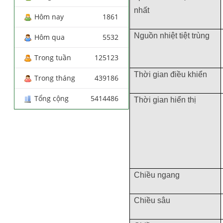
nhất
Hôm nay
1861
Nguồn nhiệt tiệt trùng
Hôm qua
5532
Trong tuần
125123
Thời gian điều khiển
Trong tháng
439186
Tổng cộng
5414486
Thời gian hiển thị
Chiều ngang
Chiều sâu