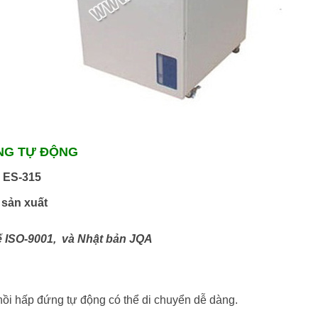
ÙNG TỰ ĐỘNG
: ES-315
sản xuất
ế ISO-9001, và Nhật bản JQA
nồi hấp đứng tự động có thể di chuyển dễ dàng.