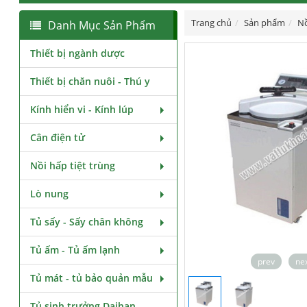
Trang chủ
Sản phẩm
Nồ
Danh Mục Sản Phẩm
Thiết bị ngành dược
Thiết bị chăn nuôi - Thú y
Kính hiển vi - Kính lúp
Cân điện tử
Nồi hấp tiệt trùng
Lò nung
Tủ sấy - Sấy chân không
Tủ ấm - Tủ ấm lạnh
prev
ne
Tủ mát - tủ bảo quản mẫu
Tủ sinh trưởng Daihan