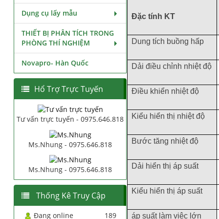
Dụng cụ lấy mẫu
Đặc tính KT
THIẾT BỊ PHÂN TÍCH TRONG
Dung tích buồng hấp
PHÒNG THÍ NGHIỆM
Novapro- Hàn Quốc
Dải điều chỉnh nhiệt độ
Hổ Trợ Trực Tuyến
Điều khiển nhiệt độ
Kiểu hiển thị nhiệt độ
Tư vấn trực tuyến - 0975.646.818
Bước tăng nhiệt độ
Ms.Nhung - 0975.646.818
Dải hiển thị áp suất
Ms.Nhung - 0975.646.818
Kiểu hiển thị áp suất
Thống Kê Truy Cập
Đang online
189
áp suất làm việc lớn