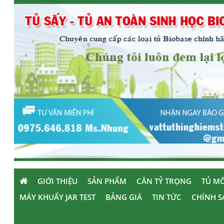
GIỚI THIỆU
SẢN PHẨM
CÂN TỶ TRỌNG
TỦ MÔ
MÁY KHUẤY JAR TEST
BẢNG GIÁ
TIN TỨC
CHÍNH S