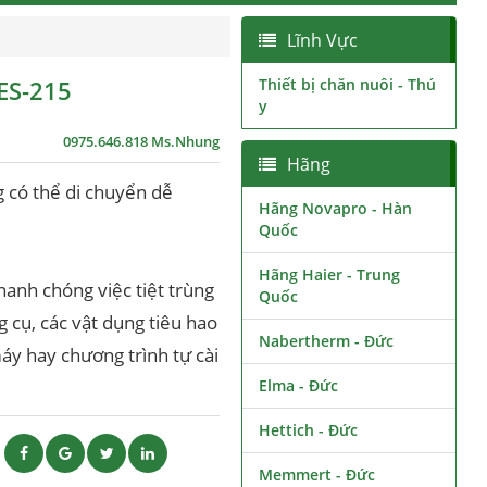
Lĩnh Vực
 ES-215
Thiết bị chăn nuôi - Thú
y
0975.646.818 Ms.Nhung
Hãng
g có thể di chuyển dễ
Hãng Novapro - Hàn
Quốc
Hãng Haier - Trung
anh chóng việc tiệt trùng
Quốc
g cụ, các vật dụng tiêu hao
Nabertherm - Đức
máy hay chương trình tự cài
Elma - Đức
Hettich - Đức
ẽ
Memmert - Đức