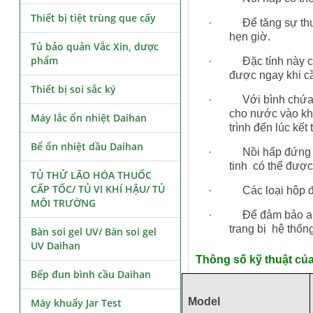
Thiết bị tiệt trùng que cấy
· Để tăng sự thuận 
hẹn giờ.
Tủ bảo quản Vắc Xin, dược
phẩm
· Đặc tính này cho 
được ngay khi c
Thiết bị soi sắc ký
· Với bình chứa nướ
cho nước vào kh
Máy lắc ổn nhiệt Daihan
trình đến lúc kết 
Bể ổn nhiệt dầu Daihan
· Nồi hấp đứng của 
tinh có thể được 
TỦ THỬ LÃO HÓA THUỐC
CẤP TỐC/ TỦ VI KHÍ HẬU/ TỦ
· Các loại hộp đựng
MÔI TRƯỜNG
· Để đảm bảo an to
trang bị hệ thống 
Bàn soi gel UV/ Bàn soi gel
UV Daihan
Thông số kỹ thuật củ
Bếp đun bình cầu Daihan
Model
Máy khuấy Jar Test