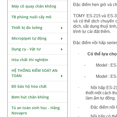
Đặc điểm hẹn giờ và ch
Máy cô quay chân không
TOMY ES-215 và ES-315 
TB phòng nuôi cấy mô
và có thể dịch chuyển 
dịch, vật dụng thuỷ tin
Thiết bị đo lường
trình tự cài đặt thêm.
Micropipet tự động
Đặc điểm nồi hấp serie
Dụng cụ - Vật tư
·
Có thể lựa ch
Hóa chất thí nghiệm
- Model : ES-21
HỆ THỐNG KIỂM SOÁT AN
TOÀN
- Model : ES-31
Đồ bảo hộ hóa chất
· Nồi hấp ES-215 và
thiết một cách th
Bơm hút chân không
làm ấm tự động.
· Đặc điểm nồi hấp
Tủ an toàn sinh học - Hãng
Novapro
· Nồi hấp có thể sử 