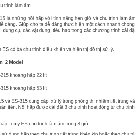
u trình làm ấm.
là những nồi hấp với tính năng hẹn giờ và chu trình làm ấm
dễ dàng. Giúp cho ta dễ dàng thực hiện một cách nhanh chóng v
h, dụng cụ, các vật dụng tiêu hao trong các chương trình cài 
s ES có ba chu trình điều khiển và hiện thị đồ thị sử lý.
ọn 2 Model
5 khoang hấp 22 lít
5 khoang hấp 53 lít
 ES-315 cung cấp xử lý trong phòng thí nhiệm tiệt trùng và
uận tiện. Nồi hấp được cài đặt 3 chu trình hoạt động từ chu trình 
 Tomy ES chu trình làm ấm trong 8 giờ.
dụng hấp theo chu trình tiệt trùng khép kín hoặc theo chu trì