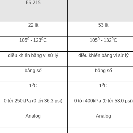
ES-215
22 lít
53 lít
0
0
0
0
105
- 123
C
105
- 132
C
điều khiển bằng vi sử lý
điều khiển bằng vi sử lý
bằng số
bằng số
0
0
1
C
1
C
0 tới 250kPa (0 tới 36.3 psi)
0 tới 400kPa (0 tới 58.0 psi)
Analog
Analog