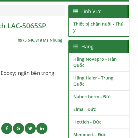
Lĩnh Vực
ech LAC-5065SP
Thiết bị chăn nuôi - Thú
y
0975.646.818 Ms.Nhung
Hãng
Hãng Novapro - Hàn
Quốc
n Epoxy; ngăn bên trong
Hãng Haier - Trung
Quốc
Nabertherm - Đức
Elma - Đức
Hettich - Đức
ẽ
Memmert - Đức