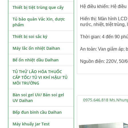
Hệ điều khiển: Hệ điều
Thiết bị tiệt trùng que cấy
Tủ bảo quản Vắc Xin, dược
Hiển thị: Màn hình LCD 
phẩm
nước, nhiệt, triệt trùng
Thiết bị soi sắc ký
Thời gian: 4 đến 90 phút
Máy lắc ổn nhiệt Daihan
An toàn: Van giảm áp; b
Bể ổn nhiệt dầu Daihan
Nguồn điện: 220V, 50/
TỦ THỬ LÃO HÓA THUỐC
CẤP TỐC/ TỦ VI KHÍ HẬU/ TỦ
MÔI TRƯỜNG
Bàn soi gel UV/ Bàn soi gel
0975.646.818 Ms.Nhun
UV Daihan
Bếp đun bình cầu Daihan
Máy khuấy Jar Test