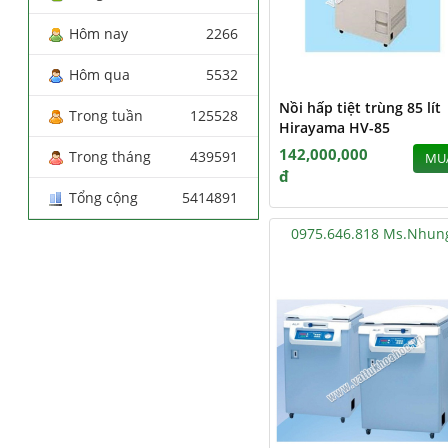
Hôm nay
2266
Hôm qua
5532
Nồi hấp tiệt trùng 85 lít
Trong tuần
125528
Hirayama HV-85
142,000,000
Trong tháng
439591
MU
đ
Tổng cộng
5414891
0975.646.818 Ms.Nhun