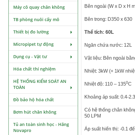
Bên ngoài (W x D x H
Máy cô quay chân không
TB phòng nuôi cấy mô
Bên trong: D350 x 630
Thiết bị đo lường
Thể tích: 60L
Micropipet tự động
Ngăn chứa nước: 12L
Dụng cụ - Vật tư
Vật liệu: Bên ngoài bằ
Hóa chất thí nghiệm
Nhiệt: 3kW (+ 1kW nhiệ
HỆ THỐNG KIỂM SOÁT AN
0
Nhiệt độ: 110 – 135
C
TOÀN
Khoảng áp suất: 0.4-2.3
Đồ bảo hộ hóa chất
Có hệ thống chân không 
Bơm hút chân không
50 LPM
Tủ an toàn sinh học - Hãng
Áp suất hiển thị: -0.1 đ
Novapro