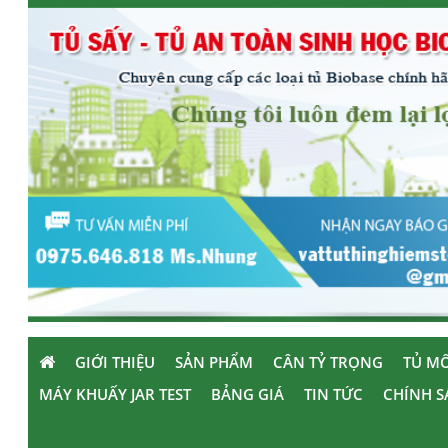
GIỚI THIỆU
SẢN PHẨM
CÂN TỶ TRỌNG
TỦ MÔ
MÁY KHUẤY JAR TEST
BẢNG GIÁ
TIN TỨC
CHÍNH S