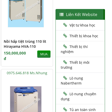
Liên Kết Website
Vật tư khoa học
Thiết bị khoa học
Nồi hấp tiệt trùng 110 lít
Hirayama HVA-110
Thiết bị thí
nghiệm
150,000,000
MUA
đ
Thiết bị môi
trường
0975.646.818 Ms.Nhung
Lò nung
Nabertherm
Lò nung chuyên
dụng
Tủ an toàn sinh