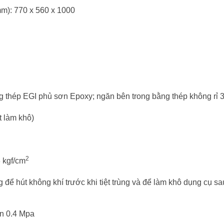
 mm): 770 x 560 x 1000
ng thép EGI phủ sơn Epoxy; ngăn bên trong bằng thép không rỉ 
t làm khô)
2
 kgf/cm
để hút không khí trước khi tiệt trùng và để làm khô dụng cụ sa
ến 0.4 Mpa