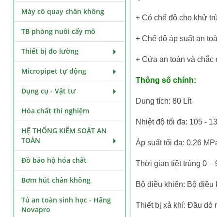
Máy cô quay chân không
+ Có chế độ cho khử trù
TB phòng nuôi cấy mô
+ Chế độ áp suất an toà
Thiết bị đo lường
+ Cửa an toàn và chắc 
Micropipet tự động
Thông số chính:
Dụng cụ - Vật tư
Dung tích: 80 Lít
Hóa chất thí nghiệm
Nhiệt độ tối đa: 105 - 1
HỆ THỐNG KIỂM SOÁT AN
TOÀN
Áp suất tối đa: 0.26 MP
Đồ bảo hộ hóa chất
Thời gian tiệt trùng 0 – 
Bơm hút chân không
Bộ điều khiển: Bộ điều k
Tủ an toàn sinh học - Hãng
Thiết bị xả khí: Đầu dò 
Novapro