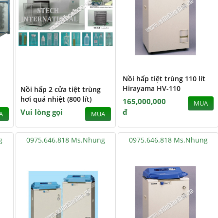
Nồi hấp tiệt trùng 110 lít
Hirayama HV-110
Nồi hấp 2 cửa tiệt trùng
hơi quá nhiệt (800 lít)
165,000,000
MUA
Vui lòng gọi
đ
A
MUA
g
0975.646.818 Ms.Nhung
0975.646.818 Ms.Nhung