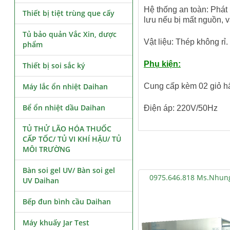
Hệ thống an toàn: Phát 
Thiết bị tiệt trùng que cấy
lưu nếu bị mất nguồn, 
Tủ bảo quản Vắc Xin, dược
Vật liệu: Thép không rỉ.
phẩm
Phụ kiện:
Thiết bị soi sắc ký
Máy lắc ổn nhiệt Daihan
Cung cấp kèm 02 giỏ h
Bể ổn nhiệt dầu Daihan
Điện áp: 220V/50Hz
TỦ THỬ LÃO HÓA THUỐC
CẤP TỐC/ TỦ VI KHÍ HẬU/ TỦ
MÔI TRƯỜNG
Bàn soi gel UV/ Bàn soi gel
0975.646.818 Ms.Nhun
UV Daihan
Bếp đun bình cầu Daihan
Máy khuấy Jar Test