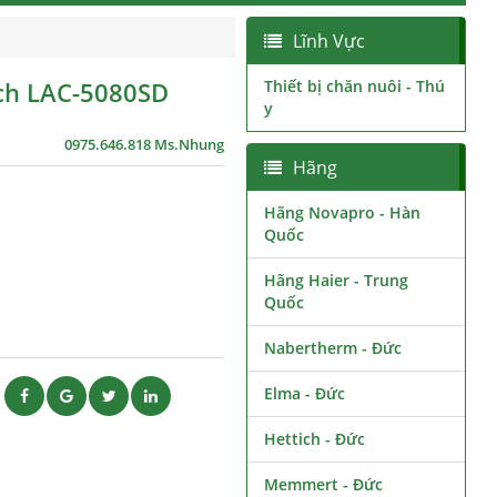
Lĩnh Vực
tech LAC-5080SD
Thiết bị chăn nuôi - Thú
y
0975.646.818 Ms.Nhung
Hãng
Hãng Novapro - Hàn
Quốc
Hãng Haier - Trung
Quốc
Nabertherm - Đức
Elma - Đức
ẽ
Hettich - Đức
Memmert - Đức