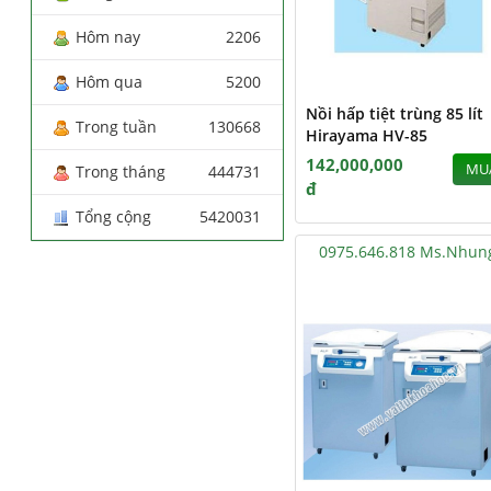
Hôm nay
2206
Hôm qua
5200
Nồi hấp tiệt trùng 85 lít
Trong tuần
130668
Hirayama HV-85
142,000,000
MU
Trong tháng
444731
đ
Tổng cộng
5420031
0975.646.818 Ms.Nhun