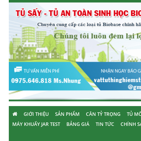
GIỚI THIỆU
SẢN PHẨM
CÂN TỶ TRỌNG
TỦ MÔ
MÁY KHUẤY JAR TEST
BẢNG GIÁ
TIN TỨC
CHÍNH S