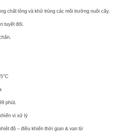
ng chất lỏng và khử trùng các môi trường nuôi cấy.
n tuyệt đối.
chắn.
35°C
a
99 phút.
hiển vi xử lý
nhiệt độ – điều khiển thời gian & van từ