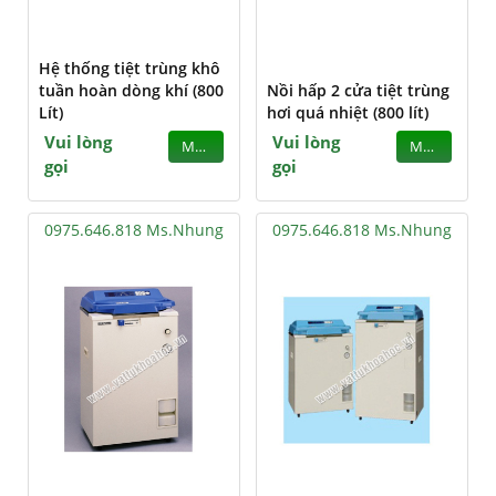
Hệ thống tiệt trùng khô
tuần hoàn dòng khí (800
Nồi hấp 2 cửa tiệt trùng
Lít)
hơi quá nhiệt (800 lít)
Vui lòng
Vui lòng
MUA
MUA
gọi
gọi
0975.646.818 Ms.Nhung
0975.646.818 Ms.Nhung