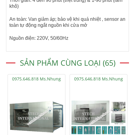
Thời gian: 4 đến 90 phút (triệt trùng) & 1-90 phút (làm
khô)
An toàn: Van giảm áp; bảo vệ khi quá nhiệt , sensor an
toàn tự động ngắt nguồn khi cửa mở
Nguồn điện: 220V, 50/60Hz
SẢN PHẨM CÙNG LOẠI (65)
0975.646.818 Ms.Nhung
0975.646.818 Ms.Nhung