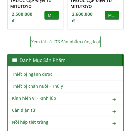
THƯỚC CẶP ĐIỆN TỬ
THƯỚC CẶP ĐIỆN TỬ
MITUTOYO
MITUTOYO
2,500,000
2,600,000
MUA
MUA
đ
đ
Xem tất cả 176 Sản phẩm cùng loại
Danh Mục Sản Phẩm
Thiết bị ngành dược
Thiết bị chăn nuôi - Thú y
Kính hiển vi - Kính lúp
Cân điện tử
Nồi hấp tiệt trùng