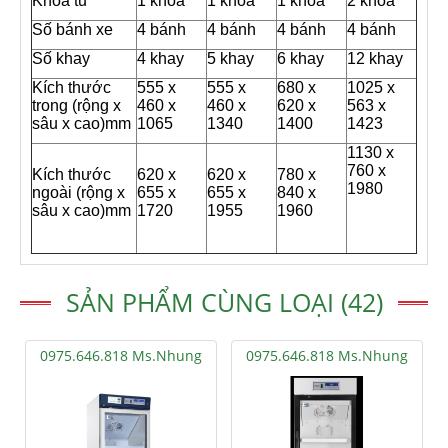
Khóa tủ
1 khóa
1 khóa
1 khóa
2 khóa
Số bánh xe
4 bánh
4 bánh
4 bánh
4 bánh
Số khay
4 khay
5 khay
6 khay
12 khay
Kích thước
555 x
555 x
680 x
1025 x
trong (rộng x
460 x
460 x
620 x
563 x
sâu x cao)mm
1065
1340
1400
1423
1130 x
760 x
Kích thước
620 x
620 x
780 x
1980
ngoài (rộng x
655 x
655 x
840 x
sâu x cao)mm
1720
1955
1960
SẢN PHẨM CÙNG LOẠI (42)
0975.646.818 Ms.Nhung
0975.646.818 Ms.Nhung