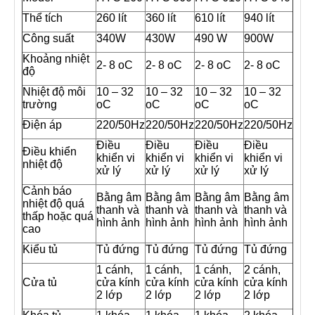
Thể tích
260 lít
360 lít
610 lít
940 lít
Công suất
340W
430W
490 W
900W
Khoảng nhiệt
2- 8 oC
2- 8 oC
2- 8 oC
2- 8 oC
độ
Nhiệt độ môi
10 – 32
10 – 32
10 – 32
10 – 32
trường
oC
oC
oC
oC
Điện áp
220/50Hz
220/50Hz
220/50Hz
220/50Hz
Điều
Điều
Điều
Điều
Điều khiển
khiển vi
khiển vi
khiển vi
khiển vi
nhiệt độ
xử lý
xử lý
xử lý
xử lý
Cảnh báo
Bằng âm
Bằng âm
Bằng âm
Bằng âm
nhiệt độ quá
thanh và
thanh và
thanh và
thanh và
thấp hoặc quá
hình ảnh
hình ảnh
hình ảnh
hình ảnh
cao
Kiểu tủ
Tủ đứng
Tủ đứng
Tủ đứng
Tủ đứng
1 cánh,
1 cánh,
1 cánh,
2 cánh,
Cửa tủ
cửa kính
cửa kính
cửa kính
cửa kính
2 lớp
2 lớp
2 lớp
2 lớp