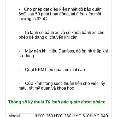
- Cho phép đạt điều kiện nhiệt độ bảo quản
6oC sau 50 phút hoạt động, tại điều kiện môi
trường là 32oC.
- Tủ lạnh có bánh xe và có khóa bánh xe cho
phép dễ dàng di chuyển khi cần.
- Máy nén khí Hiệu Danfoss, độ ồn rất thấp khi
sử dụng
- Quạt EBM hiệu quả làm mát cao
- Cửa kính trong suốt, thuận tiện cho việc lấy
mẫu, rất mỹ quan và khoa học
Thông số kỹ thuật
Tủ lạnh bảo quản dược phẩm
:
Model
HYC 260
HYC 360
HYC 610
HYC 940