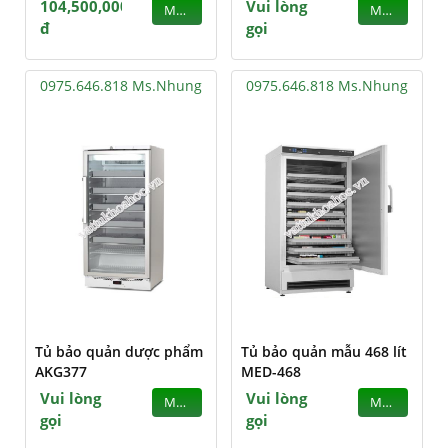
104,500,000
Vui lòng
MUA
MUA
đ
gọi
0975.646.818 Ms.Nhung
0975.646.818 Ms.Nhung
Tủ bảo quản dược phẩm
Tủ bảo quản mẫu 468 lít
AKG377
MED-468
Vui lòng
Vui lòng
MUA
MUA
gọi
gọi