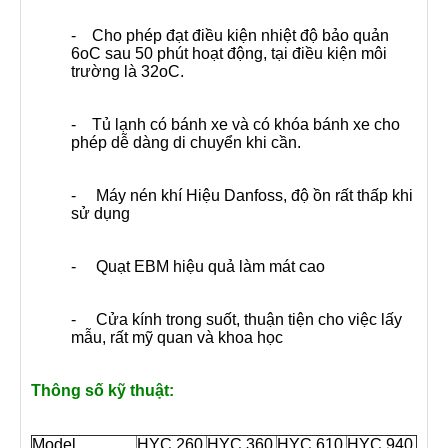
- Cho phép đạt điều kiện nhiệt độ bảo quản
6oC sau 50 phút hoạt động, tại điều kiện môi
trường là 32oC.
- Tủ lạnh có bánh xe và có khóa bánh xe cho
phép dễ dàng di chuyển khi cần.
- Máy nén khí Hiệu Danfoss, độ ồn rất thấp khi
sử dụng
- Quạt EBM hiệu quả làm mát cao
- Cửa kính trong suốt, thuận tiện cho việc lấy
mẫu, rất mỹ quan và khoa học
Thông số kỹ thuật:
Model
HYC 260
HYC 360
HYC 610
HYC 940