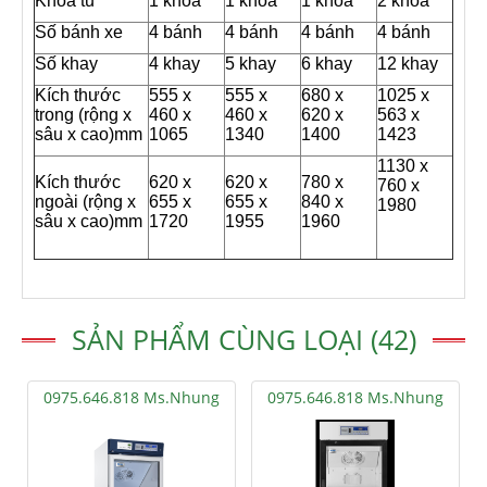
Khóa tủ
1 khóa
1 khóa
1 khóa
2 khóa
Số bánh xe
4 bánh
4 bánh
4 bánh
4 bánh
Số khay
4 khay
5 khay
6 khay
12 khay
Kích thước
555 x
555 x
680 x
1025 x
trong (rộng x
460 x
460 x
620 x
563 x
sâu x cao)mm
1065
1340
1400
1423
1130 x
Kích thước
620 x
620 x
780 x
760 x
ngoài (rộng x
655 x
655 x
840 x
1980
sâu x cao)mm
1720
1955
1960
SẢN PHẨM CÙNG LOẠI (42)
0975.646.818 Ms.Nhung
0975.646.818 Ms.Nhung