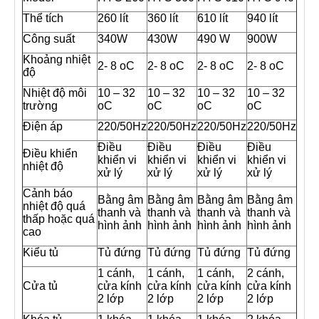
Thể tích
260 lít
360 lít
610 lít
940 lít
Công suất
340W
430W
490 W
900W
Khoảng nhiệt
2- 8 oC
2- 8 oC
2- 8 oC
2- 8 oC
độ
Nhiệt độ môi
10 – 32
10 – 32
10 – 32
10 – 32
trường
oC
oC
oC
oC
Điện áp
220/50Hz
220/50Hz
220/50Hz
220/50Hz
Điều
Điều
Điều
Điều
Điều khiển
khiển vi
khiển vi
khiển vi
khiển vi
nhiệt độ
xử lý
xử lý
xử lý
xử lý
Cảnh báo
Bằng âm
Bằng âm
Bằng âm
Bằng âm
nhiệt độ quá
thanh và
thanh và
thanh và
thanh và
thấp hoặc quá
hình ảnh
hình ảnh
hình ảnh
hình ảnh
cao
Kiểu tủ
Tủ đứng
Tủ đứng
Tủ đứng
Tủ đứng
1 cánh,
1 cánh,
1 cánh,
2 cánh,
Cửa tủ
cửa kính
cửa kính
cửa kính
cửa kính
2 lớp
2 lớp
2 lớp
2 lớp