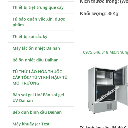
Kích thước trong: (
Thiết bị tiệt trùng que cấy
Khối lượng:
88Kg
Tủ bảo quản Vắc Xin, dược
phẩm
Thiết bị soi sắc ký
Máy lắc ổn nhiệt Daihan
0975.646.818 Ms.Nhun
Bể ổn nhiệt dầu Daihan
TỦ THỬ LÃO HÓA THUỐC
CẤP TỐC/ TỦ VI KHÍ HẬU/ TỦ
MÔI TRƯỜNG
Bàn soi gel UV/ Bàn soi gel
UV Daihan
Bếp đun bình cầu Daihan
Máy khuấy Jar Test
Tủ lạnh âm sâu -86 độ C