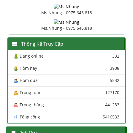
Ms.Nhung - 0975.646.818
Ms.Nhung - 0975.646.818
Thống Kê Truy Cập
Đang online
332
Hôm nay
3908
Hôm qua
5532
Trong tuần
127170
Trong tháng
441233
Tổng cộng
5416533
Lĩnh Vực