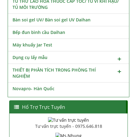
TỦ THỬ LÃO HÓA THUỐC CẤP TỐC/ TỦ VI KHÍ HẬU/
TỦ MÔI TRƯỜNG
Bàn soi gel UV/ Bàn soi gel UV Daihan
Bếp đun bình cầu Daihan
Máy khuấy Jar Test
Dụng cụ lấy mẫu
THIẾT BỊ PHÂN TÍCH TRONG PHÒNG THÍ
NGHIỆM
Novapro- Hàn Quốc
Hổ Trợ Trực Tuyến
Tư vấn trực tuyến - 0975.646.818