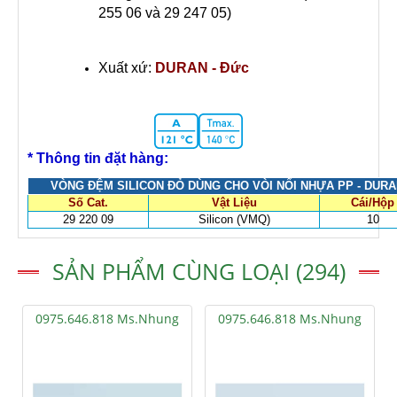
255 06 và 29 247 05)
Xuất xứ:
DURAN - Đức
* Thông tin đặt hàng:
VÒNG ĐỆM SILICON ĐỎ DÙNG CHO VÒI NỐI NHỰA PP - DURA
Số Cat.
Vật Liệu
Cái/Hộp
29 220 09
Silicon (VMQ)
10
SẢN PHẨM CÙNG LOẠI (294)
0975.646.818 Ms.Nhung
0975.646.818 Ms.Nhung