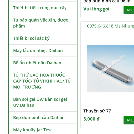
Bếp đun bình cầu 98IIB
Thiết bị tiệt trùng que cấy
Vui lòng gọi
MU
Tủ bảo quản Vắc Xin, dược
phẩm
0975.646.818 Ms.Nhun
Thiết bị soi sắc ký
Máy lắc ổn nhiệt Daihan
Bể ổn nhiệt dầu Daihan
TỦ THỬ LÃO HÓA THUỐC
CẤP TỐC/ TỦ VI KHÍ HẬU/ TỦ
MÔI TRƯỜNG
Bàn soi gel UV/ Bàn soi gel
UV Daihan
Thuyền sứ 77
Bếp đun bình cầu Daihan
3,000 đ
MU
Máy khuấy Jar Test