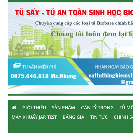
GIỚI THIỆU
SẢN PHẨM
CÂN TỶ TRỌNG
TỦ MÔ
MÁY KHUẤY JAR TEST
BẢNG GIÁ
TIN TỨC
CHÍNH S