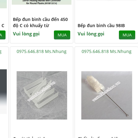
Bếp đun bình cầu đến 450
 C
độ C có khuấy từ
Bếp đun bình cầu 98IB
Vui lòng gọi
Vui lòng gọi
A
MUA
MUA
g
0975.646.818 Ms.Nhung
0975.646.818 Ms.Nhung