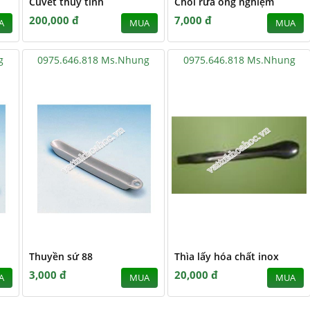
Cuvét thủy tinh
Chổi rửa ống nghiệm
200,000 đ
7,000 đ
A
MUA
MUA
g
0975.646.818 Ms.Nhung
0975.646.818 Ms.Nhung
Thuyền sứ 88
Thìa lấy hóa chất inox
3,000 đ
20,000 đ
A
MUA
MUA