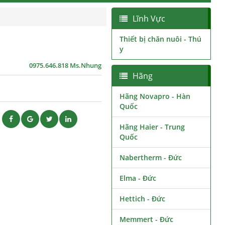
Lĩnh Vực
Thiết bị chăn nuôi - Thú
y
0975.646.818 Ms.Nhung
Hãng
Hãng Novapro - Hàn
Quốc
ẽ
Hãng Haier - Trung
Quốc
Nabertherm - Đức
Elma - Đức
Hettich - Đức
Memmert - Đức