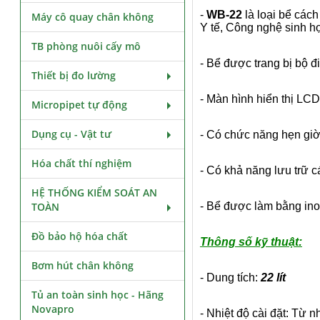
-
WB-22
là loại bể các
Máy cô quay chân không
Y tế, Công nghệ sinh h
TB phòng nuôi cấy mô
- Bể được trang bị bộ đ
Thiết bị đo lường
- Màn hình hiển thị LCD
Micropipet tự động
Dụng cụ - Vật tư
- Có chức năng hẹn giờ 
Hóa chất thí nghiệm
- Có khả năng lưu trữ cá
HỆ THỐNG KIỂM SOÁT AN
TOÀN
- Bể được làm bằng ino
Đồ bảo hộ hóa chất
Thông số kỹ thuật:
Bơm hút chân không
- Dung tích:
22 lít
Tủ an toàn sinh học - Hãng
Novapro
- Nhiệt độ cài đặt: Từ n