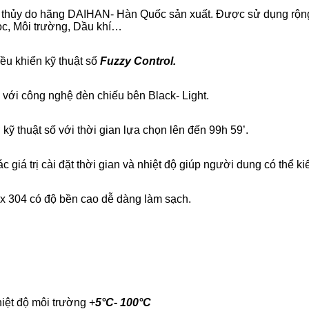
h thủy do hãng DAIHAN- Hàn Quốc sản xuất. Được sử dụng rộng 
ọc, Môi trường, Dầu khí…
iều khiển kỹ thuật số
Fuzzy Control.
 với công nghệ đèn chiếu bên Black- Light.
kỹ thuật số với thời gian lựa chọn lên đến 99h 59’.
c giá trị cài đặt thời gian và nhiệt độ giúp người dung có thể k
x 304 có độ bền cao dễ dàng làm sạch.
hiệt độ môi trường +
5°C- 100°C