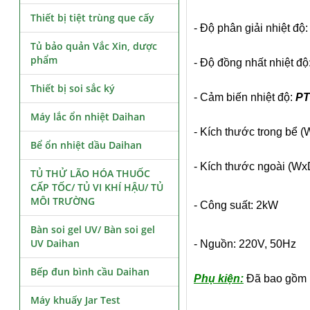
Thiết bị tiệt trùng que cấy
- Độ phân giải nhiệt độ:
Tủ bảo quản Vắc Xin, dược
phẩm
- Độ đồng nhất nhiệt độ:
Thiết bị soi sắc ký
- Cảm biến nhiệt độ:
PT
Máy lắc ổn nhiệt Daihan
- Kích thước trong bể 
Bể ổn nhiệt dầu Daihan
- Kích thước ngoài (
TỦ THỬ LÃO HÓA THUỐC
CẤP TỐC/ TỦ VI KHÍ HẬU/ TỦ
MÔI TRƯỜNG
- Công suất: 2kW
Bàn soi gel UV/ Bàn soi gel
UV Daihan
- Nguồn: 220V, 50Hz
Bếp đun bình cầu Daihan
Phụ kiện:
Đã bao gồm
Máy khuấy Jar Test