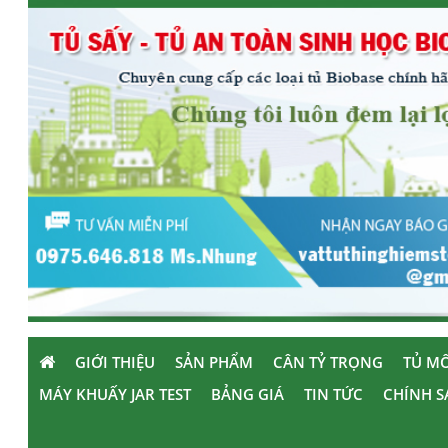
GIỚI THIỆU
SẢN PHẨM
CÂN TỶ TRỌNG
TỦ MÔ
MÁY KHUẤY JAR TEST
BẢNG GIÁ
TIN TỨC
CHÍNH S