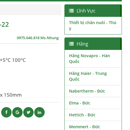
Lĩnh Vực
-22
Thiết bị chăn nuôi - Thú
y
0975.646.818 Ms.Nhung
Hãng
Hãng Novapro - Hàn
g +5°C 100°C
Quốc
Hãng Haier - Trung
Quốc
Nabertherm - Đức
5 x 150mm
Elma - Đức
ẽ
Hettich - Đức
Memmert - Đức