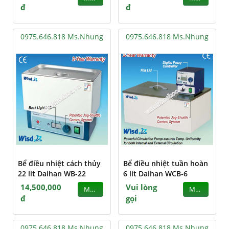
đ
đ
0975.646.818 Ms.Nhung
0975.646.818 Ms.Nhung
Bể điều nhiệt cách thủy
Bể điều nhiệt tuần hoàn
22 lít Daihan WB-22
6 lít Daihan WCB-6
14,500,000
Vui lòng
MUA
MUA
đ
gọi
0975.646.818 Ms.Nhung
0975.646.818 Ms.Nhung