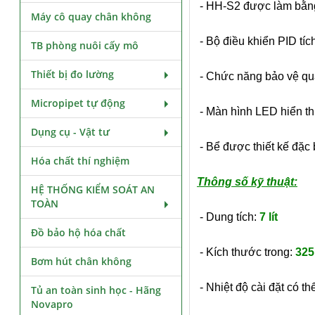
- HH-S2 được làm bằng
Máy cô quay chân không
- Bộ điều khiển PID tíc
TB phòng nuôi cấy mô
Thiết bị đo lường
- Chức năng bảo vệ quá 
Micropipet tự động
- Màn hình LED hiển thị
Dụng cụ - Vật tư
- Bể được thiết kế đặc 
Hóa chất thí nghiệm
Thông số kỹ thuật:
HỆ THỐNG KIỂM SOÁT AN
TOÀN
- Dung tích:
7 lít
Đồ bảo hộ hóa chất
- Kích thước trong:
325
Bơm hút chân không
- Nhiệt độ cài đặt có th
Tủ an toàn sinh học - Hãng
Novapro