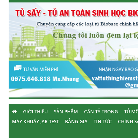
GIỚI THIỆU
SẢN PHẨM
CÂN TỶ TRỌNG
TỦ MÔ
MÁY KHUẤY JAR TEST
BẢNG GIÁ
TIN TỨC
CHÍNH S