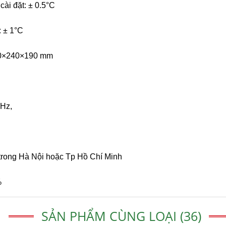
cài đặt: ± 0.5°C
: ± 1°C
510×240×190 mm
0Hz,
trong Hà Nội hoặc Tp Hồ Chí Minh
%
SẢN PHẨM CÙNG LOẠI (36)