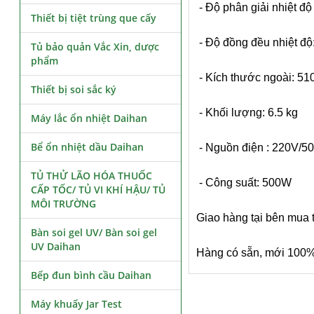
- Độ phân giải nhiệt độ 
Thiết bị tiệt trùng que cấy
- Độ đồng đều nhiệt độ
Tủ bảo quản Vắc Xin, dược
phẩm
- Kích thước ngoài: 
Thiết bị soi sắc ký
- Khối lượng: 6.5 kg
Máy lắc ổn nhiệt Daihan
Bể ổn nhiệt dầu Daihan
- Nguồn điện : 220V/5
TỦ THỬ LÃO HÓA THUỐC
- Công suất: 500W
CẤP TỐC/ TỦ VI KHÍ HẬU/ TỦ
MÔI TRƯỜNG
Giao hàng tại bên mua 
Bàn soi gel UV/ Bàn soi gel
UV Daihan
Hàng có sẵn, mới 100
Bếp đun bình cầu Daihan
Máy khuấy Jar Test