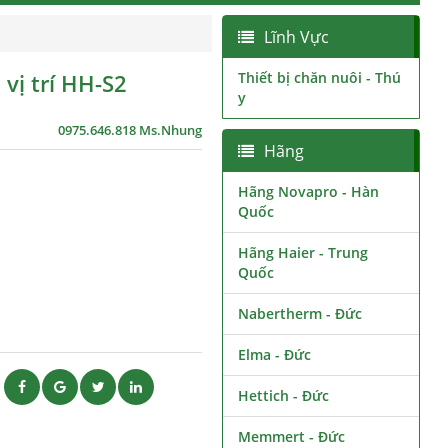
Lĩnh Vực
 vị trí HH-S2
Thiết bị chăn nuôi - Thú
y
0975.646.818 Ms.Nhung
Hãng
Hãng Novapro - Hàn
Quốc
Hãng Haier - Trung
Quốc
Nabertherm - Đức
Elma - Đức
ẽ
Hettich - Đức
Memmert - Đức