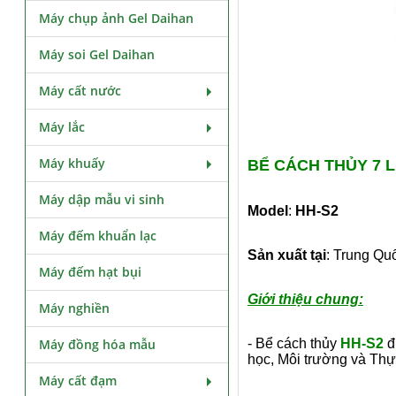
Máy chụp ảnh Gel Daihan
Máy soi Gel Daihan
Máy cất nước
Máy lắc
Máy khuấy
BỂ CÁCH THỦY 7 LÍ
Máy dập mẫu vi sinh
Model
:
HH-S2
Máy đếm khuẩn lạc
Sản xuất tại
: Trung Qu
Máy đếm hạt bụi
Giới thiệu chung:
Máy nghiền
Máy đồng hóa mẫu
- Bể cách thủy
HH-S2
đ
học, Môi trường và Th
Máy cất đạm