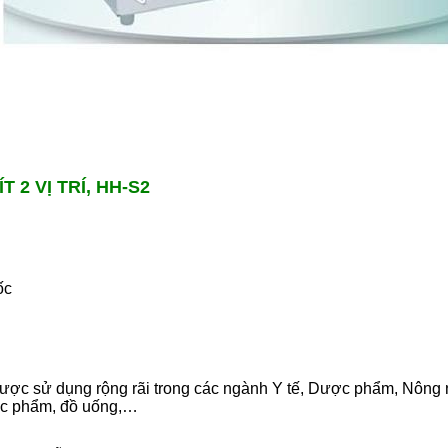
T 2 VỊ TRÍ,
HH-S2
ốc
ược sử dụng rộng rãi trong các ngành Y tế, Dược phẩm, Nông 
ực phẩm, đồ uống,…