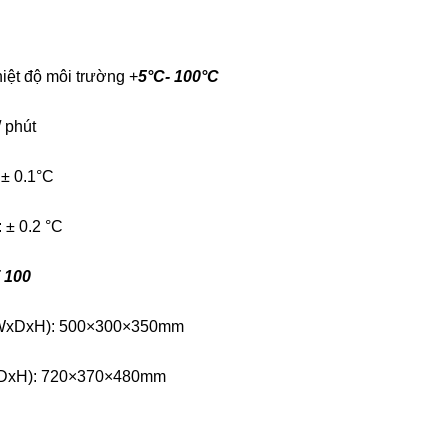
hiệt độ môi trường +
5°C- 100°C
/ phút
 ± 0.1°C
 ± 0.2 °C
 100
 (WxDxH): 500×300×350mm
WxDxH): 720×370×480mm