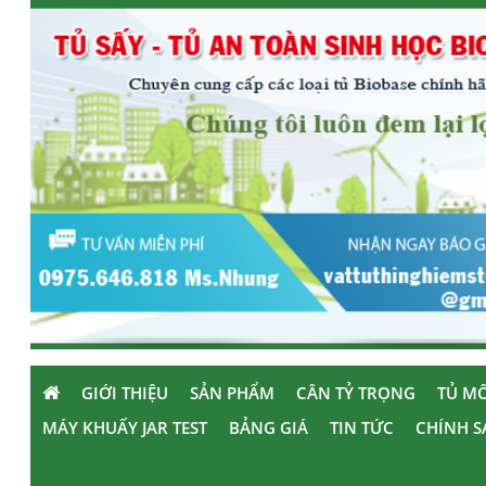
GIỚI THIỆU
SẢN PHẨM
CÂN TỶ TRỌNG
TỦ MÔ
MÁY KHUẤY JAR TEST
BẢNG GIÁ
TIN TỨC
CHÍNH S