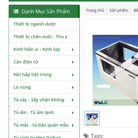
Trang chủ
Sản phẩm
Bể
Danh Mục Sản Phẩm
Thiết bị ngành dược
Thiết bị chăn nuôi - Thú y
Kính hiển vi - Kính lúp
Cân điện tử
Nồi hấp tiệt trùng
Lò nung
Tủ sấy - Sấy chân không
Tủ ấm - Tủ ấm lạnh
Tủ mát - tủ bảo quản mẫu
Tags:
Tủ sinh trưởng Daihan