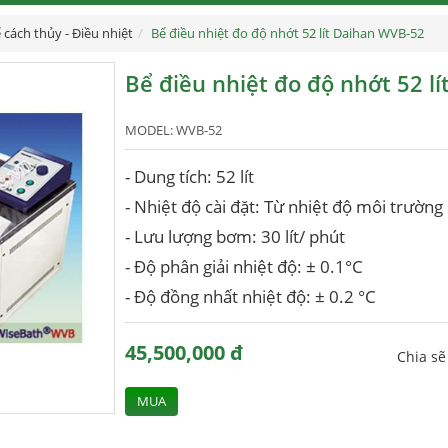
 cách thủy - Điều nhiệt
Bể điều nhiệt đo độ nhớt 52 lít Daihan WVB-52
Bể điều nhiệt đo độ nhớt 52 l
MODEL:
WVB-52
- Dung tích: 52 lít
- Nhiệt độ cài đặt: Từ nhiệt độ môi trường
- Lưu lượng bơm: 30 lít/ phút
- Độ phân giải nhiệt độ: ± 0.1°C
- Độ đồng nhất nhiệt độ: ± 0.2 °C
45,500,000 đ
Chia s
MUA