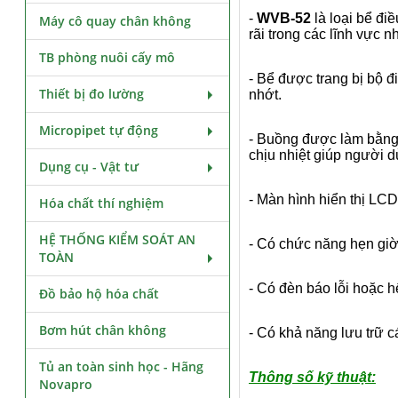
-
WVB-52
là loại bể đ
Máy cô quay chân không
rãi trong các lĩnh vực
TB phòng nuôi cấy mô
- Bể được trang bị bộ đ
Thiết bị đo lường
nhớt.
Micropipet tự động
- Buồng được làm bằng 
chịu nhiệt giúp người d
Dụng cụ - Vật tư
- Màn hình hiển thị LCD
Hóa chất thí nghiệm
HỆ THỐNG KIỂM SOÁT AN
- Có chức năng hẹn giờ 
TOÀN
- Có đèn báo lỗi hoặc h
Đồ bảo hộ hóa chất
Bơm hút chân không
- Có khả năng lưu trữ cá
Tủ an toàn sinh học - Hãng
Thông số kỹ thuật:
Novapro