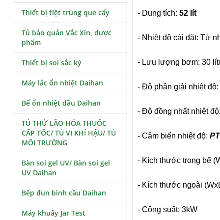
Thiết bị tiệt trùng que cấy
- Dung tích:
52 lít
Tủ bảo quản Vắc Xin, dược
- Nhiệt độ cài đặt: Từ n
phẩm
Thiết bị soi sắc ký
- Lưu lượng bơm: 30 lít
Máy lắc ổn nhiệt Daihan
- Độ phân giải nhiệt độ:
Bể ổn nhiệt dầu Daihan
- Độ đồng nhất nhiệt độ:
TỦ THỬ LÃO HÓA THUỐC
CẤP TỐC/ TỦ VI KHÍ HẬU/ TỦ
- Cảm biến nhiệt độ:
PT
MÔI TRƯỜNG
- Kích thước trong bể
Bàn soi gel UV/ Bàn soi gel
UV Daihan
- Kích thước ngoài (
Bếp đun bình cầu Daihan
- Công suất: 3kW
Máy khuấy Jar Test