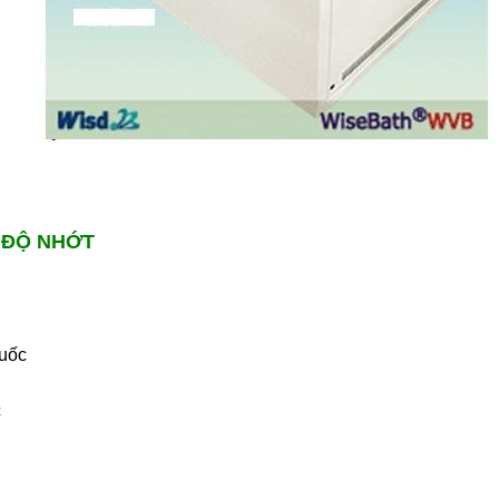
O ĐỘ NHỚT
uốc
c