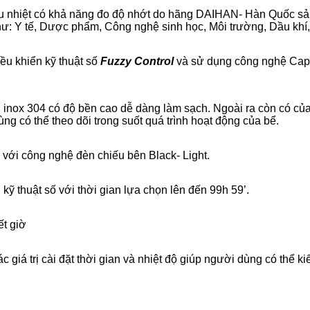
iều nhiệt có khả năng đo độ nhớt do hãng DAIHAN- Hàn Quốc s
 như: Y tế, Dược phẩm, Công nghệ sinh học, Môi trường, Dầu k
iều khiển kỹ thuật số
Fuzzy Control
và sử dụng công nghệ
Capi
inox 304 có độ bền cao dễ dàng làm sạch. Ngoài ra còn có của
ùng có thể theo dõi trong suốt quá trình hoạt động của bể.
 với công nghệ đèn chiếu bên Black- Light.
kỹ thuật số với thời gian lựa chọn lên đến 99h 59’.
ết giờ
c giá trị cài đặt thời gian và nhiệt độ giúp người dùng có thể k