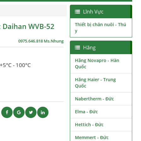
Lĩnh Vực
ít Daihan WVB-52
Thiết bị chăn nuôi - Thú
y
0975.646.818 Ms.Nhung
Hãng
Hãng Novapro - Hàn
 +5°C - 100°C
Quốc
Hãng Haier - Trung
Quốc
Nabertherm - Đức
Elma - Đức
ẽ
Hettich - Đức
Memmert - Đức