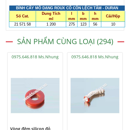
BÌNH CẤY MÔ DẠNG ROUX CỔ CÔN LỆCH TÂM - DURAN
Dung Tích
l
b
h
Số Cat.
Cái/Hộp
ml
mm
mm
mm
21 571 58
1 200
275
123
56
10
SẢN PHẨM CÙNG LOẠI (294)
0975.646.818 Ms.Nhung
0975.646.818 Ms.Nhung
Vòng đệm silicon đỏ