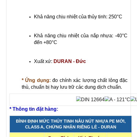
Khả năng chịu nhiệt của thủy tinh: 250°C
Khả năng chịu nhiệt của nắp nhựa: -40°C
đến +80°C
Xuất xứ:
DURAN - Đức
* Ứng dụng:
đo chính xác lượng chất lỏng đặc
thù, chuẩn bị hay lưu trữ các dung dịch chuẩn.
* Thông tin đặt hàng:
BÌNH ĐỊNH MỨC THỦY TINH NÂU NÚT NHỰA PE MỚI,
CLASS A, CHỨNG NHẬN RIÊNG LẺ - DURAN