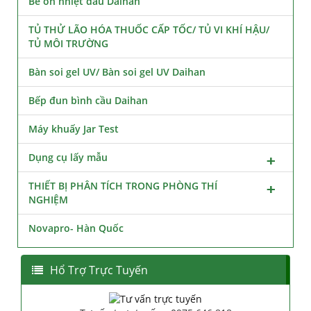
Bể ổn nhiệt dầu Daihan
TỦ THỬ LÃO HÓA THUỐC CẤP TỐC/ TỦ VI KHÍ HẬU/
TỦ MÔI TRƯỜNG
Bàn soi gel UV/ Bàn soi gel UV Daihan
Bếp đun bình cầu Daihan
Máy khuấy Jar Test
Dụng cụ lấy mẫu
THIẾT BỊ PHÂN TÍCH TRONG PHÒNG THÍ
NGHIỆM
Novapro- Hàn Quốc
Hổ Trợ Trực Tuyến