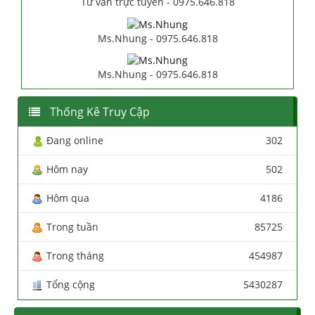
Tư vấn trực tuyến - 0975.646.818
Ms.Nhung - 0975.646.818
Ms.Nhung - 0975.646.818
Thống Kê Truy Cập
Đang online
302
Hôm nay
502
Hôm qua
4186
Trong tuần
85725
Trong tháng
454987
Tổng cộng
5430287