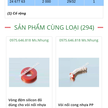
24 677 63
2 000
29/32
1
(1)
Cổ rộng
SẢN PHẨM CÙNG LOẠI (294)
0975.646.818 Ms.Nhung
0975.646.818 Ms.Nhung
Vòng đệm silicon đỏ
dùng cho vòi nối nhựa
Vòi nối cong nhựa PP