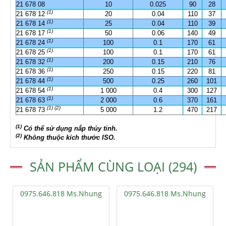
21 678 08
10
0.025
90
28
(1)
21 678 12
20
0.04
110
37
(1)
21 678 14
25
0.04
110
39
(1)
21 678 17
50
0.06
140
49
(1)
21 678 24
100
0.1
170
61
(1)
21 678 25
100
0.1
170
61
(1)
21 678 32
200
0.15
210
76
(1)
21 678 36
250
0.15
220
81
(1)
21 678 44
500
0.25
260
101
(1)
21 678 54
1 000
0.4
300
127
(1)
21 678 63
2 000
0.6
370
161
(1) (2)
21 678 73
5 000
1.2
470
217
(1)
Có thể sử dụng nắp thủy tinh.
(2)
Không thuộc kích thước ISO.
SẢN PHẨM CÙNG LOẠI (294)
0975.646.818 Ms.Nhung
0975.646.818 Ms.Nhung