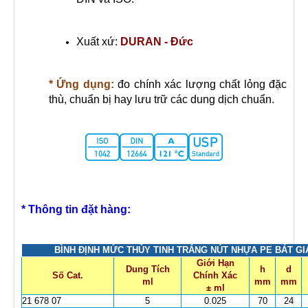
Xuất xứ:
DURAN - Đức
* Ứng dụng:
đo chính xác lượng chất lỏng đặc
thù, chuẩn bị hay lưu trữ các dung dịch chuẩn.
* Thông tin đặt hàng:
BÌNH ĐỊNH MỨC THỦY TINH TRẮNG NÚT NHỰA PE BÁT GIÁ
Giới Hạn
Dung Tích
h
d
Số Cat.
Chính Xác
ml
mm
mm
± ml
21 678 07
5
0.025
70
24