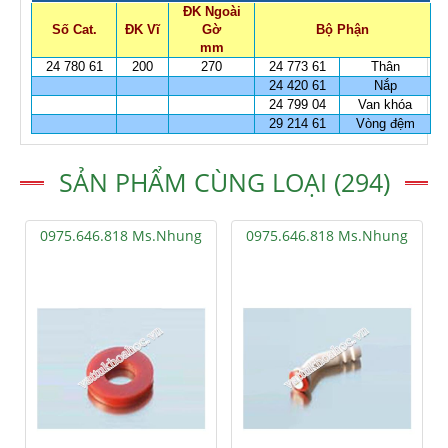
ĐK Ngoài
Số Cat.
ĐK Vĩ
Gờ
Bộ Phận
mm
24 780 61
200
270
24 773 61
Thân
24 420 61
Nắp
24 799 04
Van khóa
29 214 61
Vòng đệm
SẢN PHẨM CÙNG LOẠI (294)
0975.646.818 Ms.Nhung
0975.646.818 Ms.Nhung