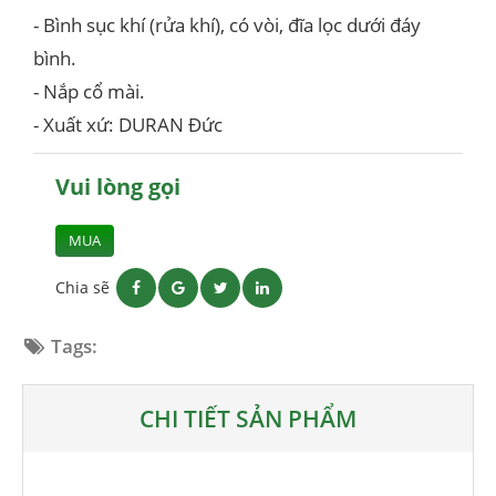
- Bình sục khí (rửa khí), có vòi, đĩa lọc dưới đáy
bình.
- Nắp cổ mài.
- Xuất xứ: DURAN Đức
Vui lòng gọi
MUA
Chia sẽ
Tags:
CHI TIẾT SẢN PHẨM