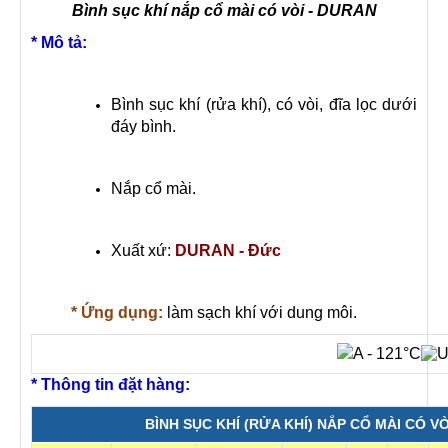
Bình sục khí nắp cổ mài có vòi - DURAN
* Mô tả:
Bình sục khí (rửa khí), có vòi, đĩa lọc dưới
đáy bình.
Nắp cổ mài.
Xuất xứ:
DURAN - Đức
* Ứng dụng:
làm sạch khí với dung môi.
* Thông tin đặt hàng:
BÌNH SỤC KHÍ (RỬA KHÍ) NẮP CỔ MÀI CÓ VÒ