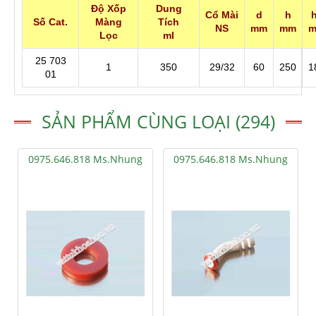
Độ Xốp
Dung
Cổ Mài
d
h
Số Cat.
Màng
Tích
NS
mm
mm
Lọc
ml
25 703
1
350
29/32
60
250
1
01
SẢN PHẨM CÙNG LOẠI (294)
0975.646.818 Ms.Nhung
0975.646.818 Ms.Nhung