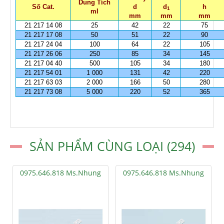
Dung Tích
Số Cat.
d
d
h
1
ml
mm
mm
mm
21 217 14 08
25
42
22
75
21 217 17 08
50
51
22
90
21 217 24 04
100
64
22
105
21 217 26 06
250
85
34
145
21 217 04 40
500
105
34
180
21 217 54 01
1 000
131
42
220
21 217 63 03
2 000
166
50
280
21 217 73 08
5 000
220
52
365
SẢN PHẨM CÙNG LOẠI (294)
0975.646.818 Ms.Nhung
0975.646.818 Ms.Nhung