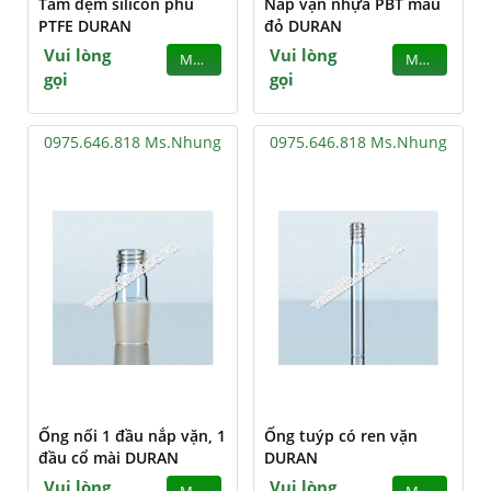
Tấm đệm silicon phủ
Nắp vặn nhựa PBT màu
PTFE DURAN
đỏ DURAN
Vui lòng
Vui lòng
MUA
MUA
gọi
gọi
0975.646.818 Ms.Nhung
0975.646.818 Ms.Nhung
Ống nối 1 đầu nắp vặn, 1
Ống tuýp có ren vặn
đầu cổ mài DURAN
DURAN
Vui lòng
Vui lòng