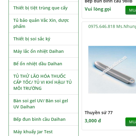
Bếp đun bình cầu 98IIB
Thiết bị tiệt trùng que cấy
Vui lòng gọi
MU
Tủ bảo quản Vắc Xin, dược
phẩm
0975.646.818 Ms.Nhun
Thiết bị soi sắc ký
Máy lắc ổn nhiệt Daihan
Bể ổn nhiệt dầu Daihan
TỦ THỬ LÃO HÓA THUỐC
CẤP TỐC/ TỦ VI KHÍ HẬU/ TỦ
MÔI TRƯỜNG
Bàn soi gel UV/ Bàn soi gel
UV Daihan
Thuyền sứ 77
Bếp đun bình cầu Daihan
3,000 đ
MU
Máy khuấy Jar Test