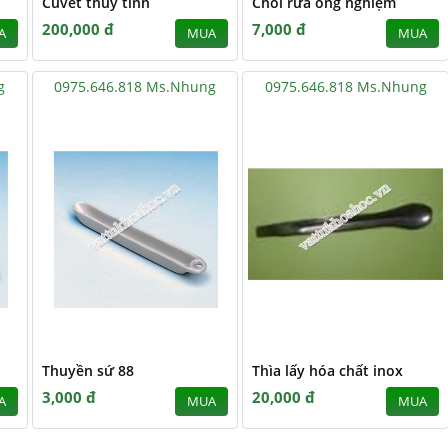
Cuvét thủy tinh
Chổi rửa ống nghiệm
200,000 đ
7,000 đ
A
MUA
MUA
g
0975.646.818 Ms.Nhung
0975.646.818 Ms.Nhung
Thuyền sứ 88
Thìa lấy hóa chất inox
3,000 đ
20,000 đ
A
MUA
MUA