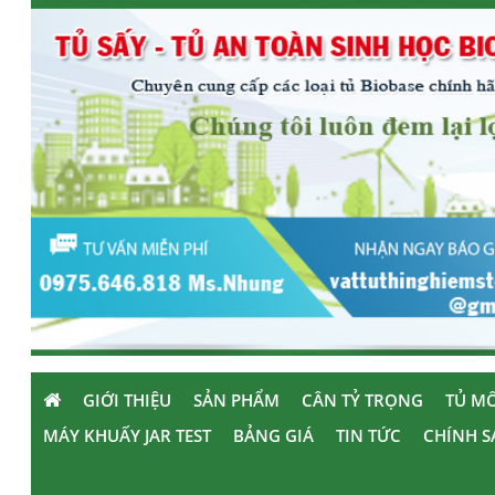
GIỚI THIỆU
SẢN PHẨM
CÂN TỶ TRỌNG
TỦ MÔ
MÁY KHUẤY JAR TEST
BẢNG GIÁ
TIN TỨC
CHÍNH S