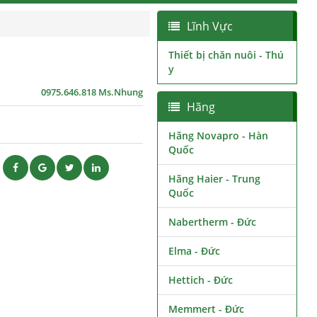
Lĩnh Vực
Thiết bị chăn nuôi - Thú
y
0975.646.818 Ms.Nhung
Hãng
Hãng Novapro - Hàn
Quốc
ẽ
Hãng Haier - Trung
Quốc
Nabertherm - Đức
Elma - Đức
Hettich - Đức
Memmert - Đức