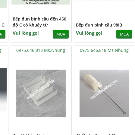
Bếp đun bình cầu đến 450
 C
độ C có khuấy từ
Bếp đun bình cầu 98IB
Vui lòng gọi
Vui lòng gọi
A
MUA
MUA
g
0975.646.818 Ms.Nhung
0975.646.818 Ms.Nhung