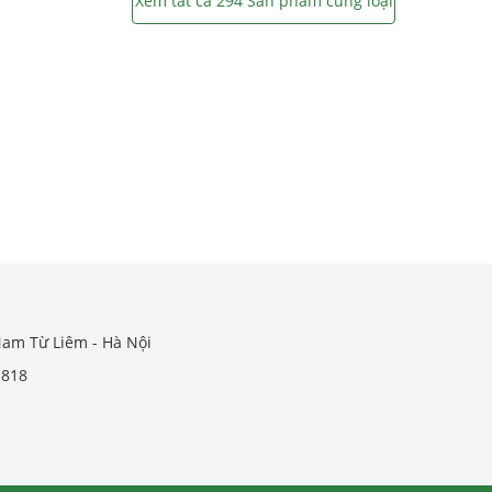
Xem tất cả 294 Sản phẩm cùng loại
Nam Từ Liêm - Hà Nội
.818