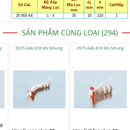
Độ Xốp
d
h
1
Số Cat.
Đĩa Lọc
Cái/Hộp
Màng Lọc
mm
mm
mm
25 855 6X
1 - 4
35
10
210
1
SẢN PHẨM CÙNG LOẠI (294)
g
0975.646.818 Ms.Nhung
0975.646.818 Ms.Nhung
ng