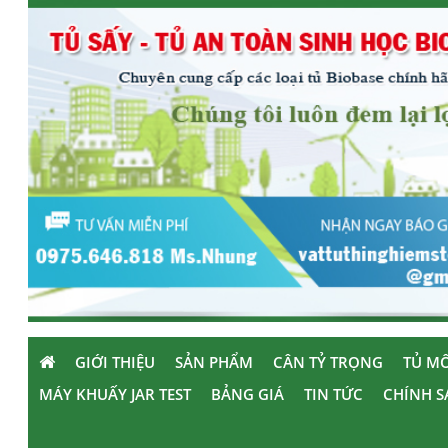
GIỚI THIỆU
SẢN PHẨM
CÂN TỶ TRỌNG
TỦ MÔ
MÁY KHUẤY JAR TEST
BẢNG GIÁ
TIN TỨC
CHÍNH S