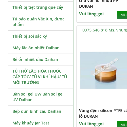
cho vòi nối nhựa PP
DURAN
Thiết bị tiệt trùng que cấy
Vui lòng gọi
MU
Tủ bảo quản Vắc Xin, dược
phẩm
0975.646.818 Ms.Nhun
Thiết bị soi sắc ký
Máy lắc ổn nhiệt Daihan
Bể ổn nhiệt dầu Daihan
TỦ THỬ LÃO HÓA THUỐC
CẤP TỐC/ TỦ VI KHÍ HẬU/ TỦ
MÔI TRƯỜNG
Bàn soi gel UV/ Bàn soi gel
UV Daihan
Vòng đệm silicon PTFE c
Bếp đun bình cầu Daihan
lỗ DURAN
Máy khuấy Jar Test
Vui lòng gọi
MU