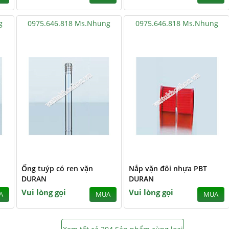
g
0975.646.818 Ms.Nhung
0975.646.818 Ms.Nhung
1
Ống tuýp có ren vặn
Nắp vặn đôi nhựa PBT
DURAN
DURAN
Vui lòng gọi
Vui lòng gọi
A
MUA
MUA