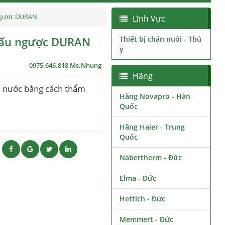
 ngược DURAN
Lĩnh Vực
thấu ngược DURAN
Thiết bị chăn nuôi - Thú
y
0975.646.818 Ms.Nhung
Hãng
i nước bằng cách thẩm
Hãng Novapro - Hàn
Quốc
Hãng Haier - Trung
Quốc
ẽ
Nabertherm - Đức
Elma - Đức
Hettich - Đức
Memmert - Đức