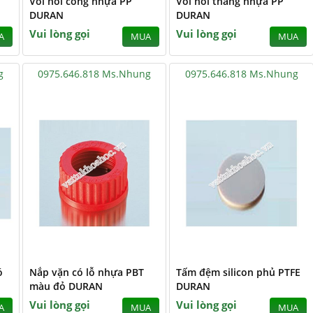
Vòi nối cong nhựa PP
Vòi nối thẳng nhựa PP
DURAN
DURAN
Vui lòng gọi
Vui lòng gọi
A
MUA
MUA
g
0975.646.818 Ms.Nhung
0975.646.818 Ms.Nhung
ó
Nắp vặn có lỗ nhựa PBT
Tấm đệm silicon phủ PTFE
màu đỏ DURAN
DURAN
Vui lòng gọi
Vui lòng gọi
A
MUA
MUA