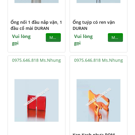
Ống nối 1 đầu nắp vặn, 1
Ống tuýp có ren vặn
đầu cổ mài DURAN
DURAN
Vui lòng
Vui lòng
MUA
MUA
gọi
gọi
0975.646.818 Ms.Nhung
0975.646.818 Ms.Nhung
Kẹp Kech nhựa POM