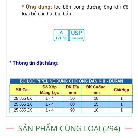
* Ứng dụng:
lọc bên trong đường ống khí để
loại bỏ các hạt bụi bẩn.
* Thông tin đặt hàng:
BỘ LỌC PIPELINE DÙNG CHO ỐNG DẪN KHÍ - DURAN
Độ Xốp
ĐK Đĩa
ĐK Cuống
Số Cat.
Cái/Hộp
Màng Lọc
mm
mm
25 855 0X
1 - 4
30
10
1
25 855 1X
1 - 4
60
15
1
25 855 2X
1 - 4
90
16
1
SẢN PHẨM CÙNG LOẠI (294)