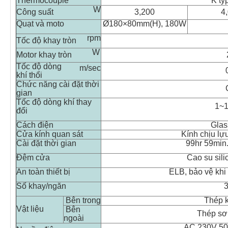
Thermocouple
K ty
W
Công suất
3,200
4
Quạt và moto
Ø
180×80mm(H), 180W
rpm
Tốc độ khay tròn
W
Motor khay tròn
Tốc độ dòng
m/sec
khí thổi
Chức năng cài đặt thời
gian
Tốc độ dòng khí thay
1~1
đổi
Cách điện
Glas
Cửa kính quan sát
Kính chịu lựu
Cài đặt thời gian
99hr 59min.
Đệm cửa
Cao su sili
An toàn thiết bị
ELB, bảo vệ khi
Số khay/ngăn
Bên trong
Thép 
Vật liệu
Bên
Thép sơn
ngoài
AC 230V 50