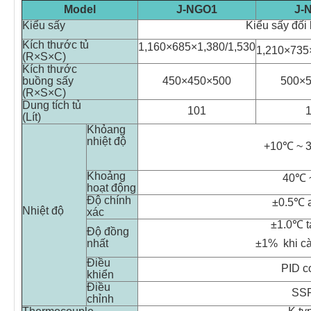
Model
J-NGO1
J-
Kiểu sấy
Kiểu sấy đối
Kích thước tủ
1,160×685×1,380/1,530
1,210×735
(R×S×C)
Kích thước
buồng sấy
450×450×500
500×
(R×S×C)
Dung tích tủ
101
(Lít)
Khỏang
nhiệt độ
+10℃ ~ 
Khoảng
40℃ 
hoạt động
Độ chính
±0.5℃ 
Nhiệt độ
xác
±1.0℃ t
Độ đồng
nhất
±1% khi cà
Điều
PID co
khiển
Điều
SSR
chỉnh