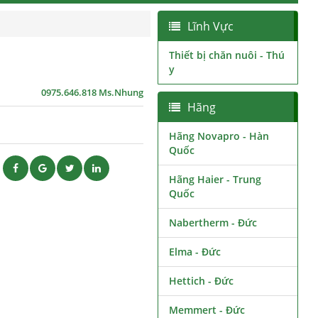
Lĩnh Vực
Thiết bị chăn nuôi - Thú
y
0975.646.818 Ms.Nhung
Hãng
Hãng Novapro - Hàn
Quốc
ẽ
Hãng Haier - Trung
Quốc
Nabertherm - Đức
Elma - Đức
Hettich - Đức
Memmert - Đức