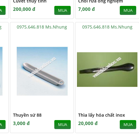
Cuvét thủy tinh
Chổi rửa ống nghiệm
200,000 đ
7,000 đ
A
MUA
MUA
g
0975.646.818 Ms.Nhung
0975.646.818 Ms.Nhung
Thuyền sứ 88
Thìa lấy hóa chất inox
3,000 đ
20,000 đ
A
MUA
MUA