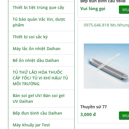
Bếp đun bình cầu 98IIB
Thiết bị tiệt trùng que cấy
Vui lòng gọi
MU
Tủ bảo quản Vắc Xin, dược
phẩm
0975.646.818 Ms.Nhun
Thiết bị soi sắc ký
Máy lắc ổn nhiệt Daihan
Bể ổn nhiệt dầu Daihan
TỦ THỬ LÃO HÓA THUỐC
CẤP TỐC/ TỦ VI KHÍ HẬU/ TỦ
MÔI TRƯỜNG
Bàn soi gel UV/ Bàn soi gel
UV Daihan
Thuyền sứ 77
Bếp đun bình cầu Daihan
3,000 đ
MU
Máy khuấy Jar Test