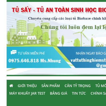
GIỚI THIỆU
SẢN PHẨM
CÂN TỶ TRỌNG
TỦ MÔ
MÁY KHUẤY JAR TEST
BẢNG GIÁ
TIN TỨC
CHÍNH S