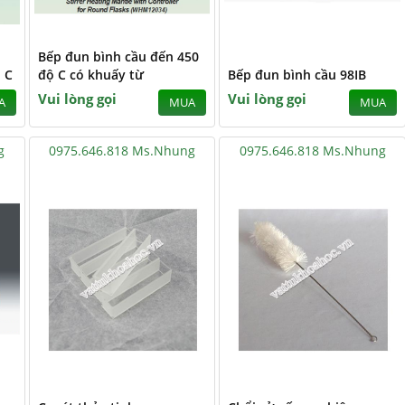
Bếp đun bình cầu đến 450
 C
độ C có khuấy từ
Bếp đun bình cầu 98IB
Vui lòng gọi
Vui lòng gọi
A
MUA
MUA
g
0975.646.818 Ms.Nhung
0975.646.818 Ms.Nhung