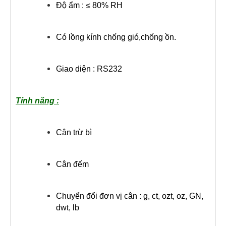
Độ ẩm : ≤ 80% RH
Có lồng kính chống gió,chống ồn.
Giao diện : RS232
Tính năng :
Cân trừ bì
Cân đếm
Chuyển đổi đơn vị cân : g, ct, ozt, oz, GN,
dwt, lb