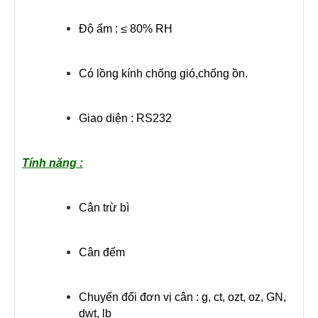
Độ ẩm : ≤ 80% RH
Có lồng kính chống gió,chống ồn.
Giao diện : RS232
Tính năng :
Cân trừ bì
Cân đếm
Chuyển đổi đơn vị cân : g, ct, ozt, oz, GN,
dwt, lb