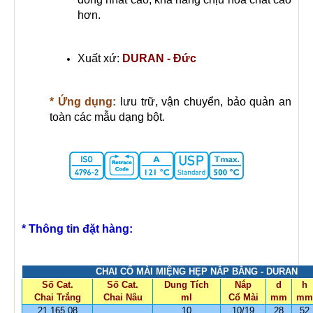
hơn.
Xuất xứ:
DURAN - Đức
* Ứng dụng:
lưu trữ, vận chuyển, bảo quản an
toàn các mẫu dạng bột.
* Thông tin đặt hàng:
CHAI CỔ MÀI MIỆNG HẸP NẮP BẰNG - DURAN
Số Cat.
Số Cat.
Dung Tích
Nắp
d
h
Chai Trắng
Chai Nâu
ml
Cổ Mài
mm
mm
21 165 08
10
10/19
28
52