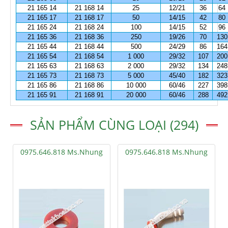
21 165 14
21 168 14
25
12/21
36
64
21 165 17
21 168 17
50
14/15
42
80
21 165 24
21 168 24
100
14/15
52
96
21 165 36
21 168 36
250
19/26
70
130
21 165 44
21 168 44
500
24/29
86
164
21 165 54
21 168 54
1 000
29/32
107
200
21 165 63
21 168 63
2 000
29/32
134
248
21 165 73
21 168 73
5 000
45/40
182
323
21 165 86
21 168 86
10 000
60/46
227
398
21 165 91
21 168 91
20 000
60/46
288
492
SẢN PHẨM CÙNG LOẠI (294)
0975.646.818 Ms.Nhung
0975.646.818 Ms.Nhung